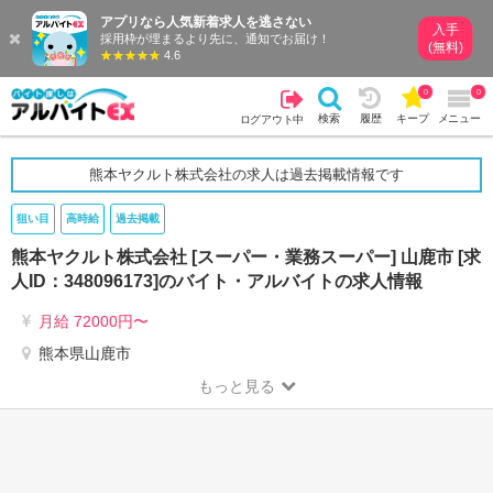
アプリなら人気新着求人を逃さない
入手
採用枠が埋まるより先に、通知でお届け！
(無料)
4.6
0
0
検索
履歴
キープ
メニュー
ログアウト中
熊本ヤクルト株式会社の求人は過去掲載情報です
狙い目
高時給
過去掲載
熊本ヤクルト株式会社 [スーパー・業務スーパー] 山鹿市 [求
人ID：348096173]のバイト・アルバイトの求人情報
月給 72000円〜
熊本県山鹿市
もっと見る