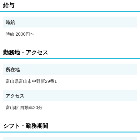
心身両面からサポートするやりがいあるポジションです。
給与
*******
『家庭と両立できるかな』
時給
『体力的に大丈夫かな…』
時給 2000円〜
ぜひご相談ください！
両立して働いているスタッフも多いので、
あなたに合った働き方を一緒に考えましょう。
勤務地・アクセス
サポートも充実しているので
ブランクがあっても資格があれば大丈夫。
所在地
大切なのは『誰かの支えになりたい』という気持ち。
富山県富山市中野新29番1
『人が好き』『ありがとうと言われる仕事がしたい』
アクセス
『だれかの役に立ちたい』『まずはやってみたい！』
その気持ちがあれば十分です♪
富山駅 自動車20分
まずはご相談くださいね♪
シフト・勤務期間