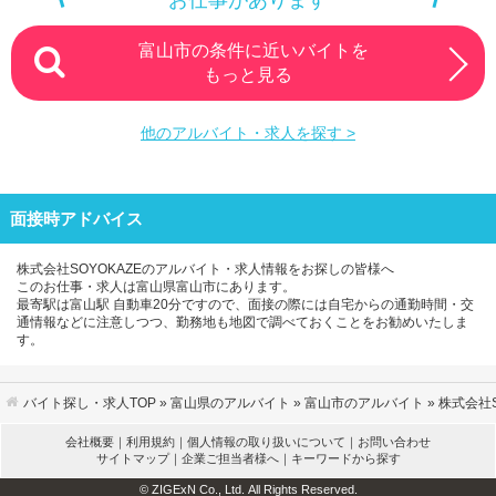
富山市の条件に近いバイトを
もっと見る
他のアルバイト・求人を探す >
面接時アドバイス
株式会社SOYOKAZEのアルバイト・求人情報をお探しの皆様へ
このお仕事・求人は富山県富山市にあります。
最寄駅は富山駅 自動車20分ですので、面接の際には自宅からの通勤時間・交
通情報などに注意しつつ、勤務地も地図で調べておくことをお勧めいたしま
す。
バイト探し・求人TOP
»
富山県のアルバイト
»
富山市のアルバイト
» 株式会社
会社概要
｜
利用規約
｜
個人情報の取り扱いについて
｜
お問い合わせ
サイトマップ
｜
企業ご担当者様へ
｜
キーワードから探す
© ZIGExN Co., Ltd. All Rights Reserved.