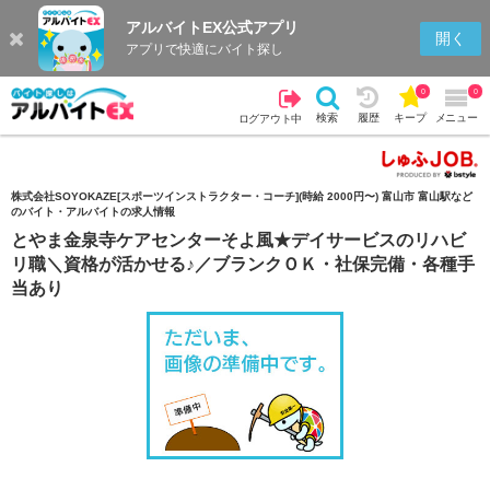
アルバイトEX公式アプリ
検索
キープを見る
履歴
開く
アプリで快適にバイト探し
0
0
検索
履歴
キープ
メニュー
ログアウト中
株式会社SOYOKAZE[スポーツインストラクター・コーチ](時給 2000円〜) 富山市 富山駅など
のバイト・アルバイトの求人情報
とやま金泉寺ケアセンターそよ風★デイサービスのリハビ
リ職＼資格が活かせる♪／ブランクＯＫ・社保完備・各種手
当あり