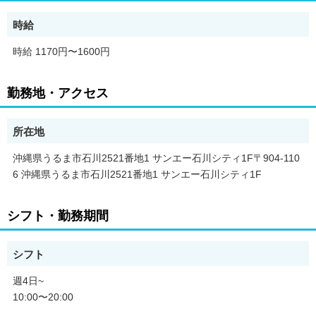
◎午前～18時頃→ ご来店したお客さまの接客をします。
時給
査定や買い取りのご提案をします。
時給 1170円〜1600円
→ 人通りが多い時間帯は店頭などで
お声がけなどしてお店をアピールします。
→ 空いている時間で店頭のブラックボードを書いたり、
勤務地・アクセス
店の必要な物品の買い出しに行ったりします。
◎18時～19時頃→ お客さまのご来店が落ち着いてきたら、
所在地
伝票データの入力などを行います。
沖縄県うるま市石川2521番地1 サンエー石川シティ1F〒904-110
◎19時～CLOSEまで(残業無し)→ 在庫と現金の確認をしてレジ
6 沖縄県うるま市石川2521番地1 サンエー石川シティ1F
締めを行い、
上司へ本日の買取の報告をします。
シフト・勤務期間
一日の業務は以上になります、お疲れ様です!(^^
シフト
週4日~
10:00〜20:00