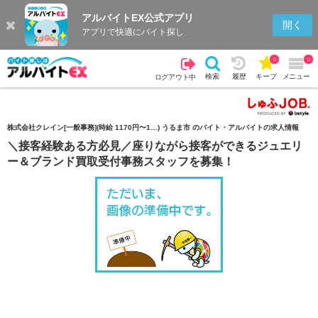
アルバイトEX公式アプリ
検索
キープを見る
履歴
開く
アプリで快適にバイト探し
0
0
検索
履歴
キープ
メニュー
ログアウト中
株式会社クレイン[一般事務](時給 1170円〜1…) うるま市 のバイト・アルバイトの求人情報
＼接客経験ある方必見／座りながら接客ができるジュエリ
ー＆ブランド買取受付事務スタッフを募集！