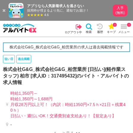
アプリなら人気新着求人を逃さない
入手
採用枠が埋まるより先に、通知でお届け！
(無料)
4.6
0
0
検索
履歴
キープ
メニュー
ログアウト中
株式会社G&G_株式会社G&G_柏営業所の求人は過去掲載情報です
狙い目
過去掲載
株式会社G&G_株式会社G&G_柏営業所 [日払い](軽作業ス
タッフ) 柏市 [求人ID：317495432]のバイト・アルバイトの
求人情報
時給1,350円～
時給1,350円～1,688円
月収28万円以上可！（内訳：時給1350円×7.5ｈ×21日＋残業4
0ｈ）
日払い・週払いOK！交通費別途支給あり！【規定あり】
-