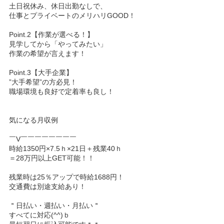
土日祝休み、休日出勤なしで、
仕事とプライベートのメリハリGOOD！
Point.2【作業が選べる！】
見学してから「やってみたい」
作業の希望が言えます！
Point.3【大手企業】
”大手希望”の方必見！
職場環境も良好で定着率も良し！
気になる月収例
￣V￣￣￣￣￣￣￣￣
時給1350円×7.5ｈ×21日＋残業40ｈ
＝28万円以上GET可能！！
残業時は25％アップで時給1688円！
交通費は別途支給あり！
＂日払い・週払い・月払い＂
すべてに対応(^^)ｂ