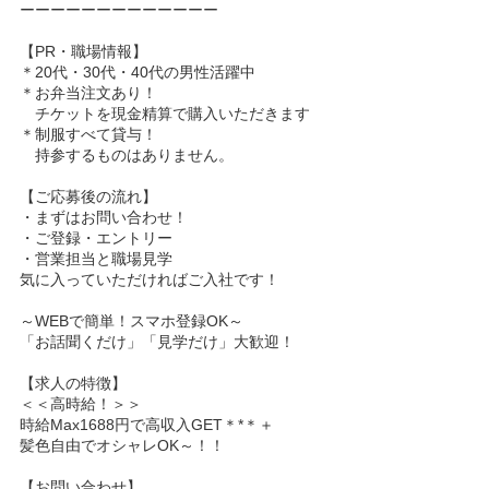
ーーーーーーーーーーーーー
【PR・職場情報】
＊20代・30代・40代の男性活躍中
＊お弁当注文あり！
チケットを現金精算で購入いただきます
＊制服すべて貸与！
持参するものはありません。
【ご応募後の流れ】
・まずはお問い合わせ！
・ご登録・エントリー
・営業担当と職場見学
気に入っていただければご入社です！
～WEBで簡単！スマホ登録OK～
「お話聞くだけ」「見学だけ」大歓迎！
【求人の特徴】
＜＜高時給！＞＞
時給Max1688円で高収入GET＊*＊＋
髪色自由でオシャレOK～！！
【お問い合わせ】