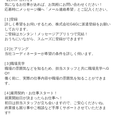
気になるお仕事があれば、お気軽にお問い合わせください！
応募時にメッセージ欄へ「メール連絡希望」とご記入ください。
[１]登録
詳しく希望をお伺いするため、株式会社G&Gに派遣登録をお願い
しております。
ご登録はカンタン！メッセージアプリ１つで完結！
おうちにいながら、スムーズに登録ができます!!
[２]ヒアリング
当社コーディネーターが希望の条件を詳しく伺います。
[３]職場見学
職場の雰囲気などを知るため、担当スタッフと共に職場見学へG
O!!
働く前に、実際の仕事内容や職場の雰囲気を知ることができま
す。
[４]雇用契約・お仕事スタート！
就業開始日が決まったらお仕事へ！
初日は担当スタッフが立ち会いますので、ご安心くださいね。
終業後も困り事やご相談など手厚くサポートさせていただきま
す!!