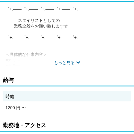
゜+.――゜+.――゜+.――゜+.――゜+.
スタイリストとしての
業務全般をお願い致します☆
゜+.――゜+.――゜+.――゜+.――゜+.
＜具体的な仕事内容＞
■カット
もっと見る
■カラー
■パーマ
■シャンプー
給与
■ブローの施術
（特殊なスタイルはありません） など
時給
1200 円
〜
☆働きやすい環境が整っているから安心☆
10年間美容業界から遠ざかっている・・・
勤務地・アクセス
そんな方でも丁寧な研修制度で、