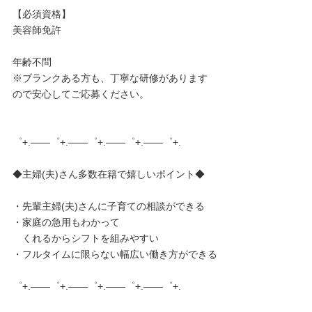
【必須資格】
美容師免許
年齢不問
※ブランクある方も、丁寧な研修があります
ので安心してご応募ください。
゜+.――゜+.――゜+.――゜+.――゜+.
◆主婦(夫)さん多数在籍で嬉しいポイント◆
・先輩主婦(夫)さんに子育ての相談ができる
・家庭の急用もわかって
くれるからシフトを組みやすい
・フルタイムに限らない幅広い働き方ができる
゜+.――゜+.――゜+.――゜+.――゜+.