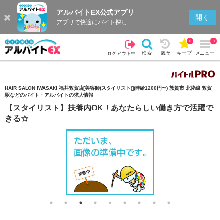
アルバイトEX公式アプリ
検索
キープを見る
履歴
開く
アプリで快適にバイト探し
0
0
検索
履歴
キープ
メニュー
ログアウト中
HAIR SALON IWASAKI 福井敦賀店[美容師(スタイリスト)](時給1200円〜) 敦賀市 北陸線 敦賀
駅などのバイト・アルバイトの求人情報
【スタイリスト】扶養内OK！あなたらしい働き方で活躍で
きる☆