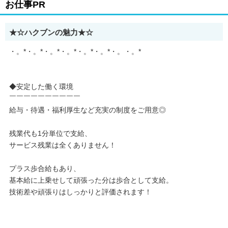
お仕事PR
★☆ハクブンの魅力★☆
・。*・。*・。*・。*・。*・。*・。・。*
◆安定した働く環境
￣￣￣￣￣￣￣￣￣￣
給与・待遇・福利厚生など充実の制度をご用意◎
残業代も1分単位で支給、
サービス残業は全くありません！
プラス歩合給もあり、
基本給に上乗せして頑張った分は歩合として支給。
技術差や頑張りはしっかりと評価されます！