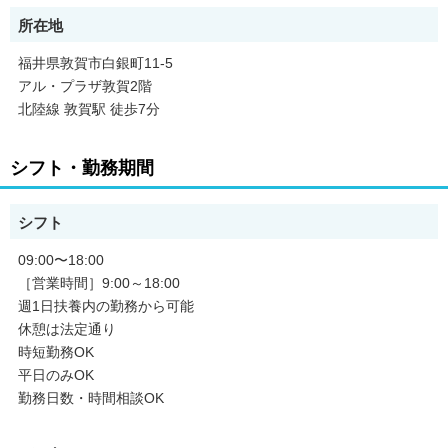
早期に現場復帰できるサポートを致します！
所在地
担当やノルマがないことで、
他の美容室ではなかなかできない
福井県敦賀市白銀町11-5
働き方が実現できます◎
アル・プラザ敦賀2階
北陸線 敦賀駅 徒歩7分
シフト・勤務期間
シフト
09:00〜18:00
［営業時間］9:00～18:00
週1日扶養内の勤務から可能
休憩は法定通り
時短勤務OK
平日のみOK
勤務日数・時間相談OK