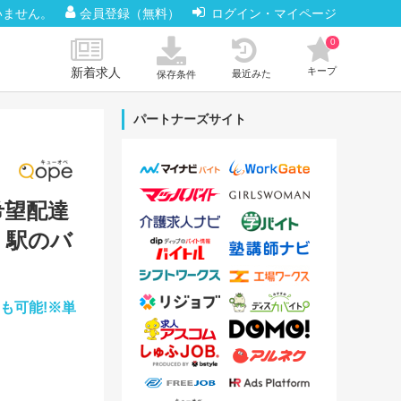
いません。
会員登録（無料）
ログイン・マイページ
0
新着求人
キープ
最近みた
保存条件
パートナーズサイト
、希望配達
。駅のバ
酬も可能!※単