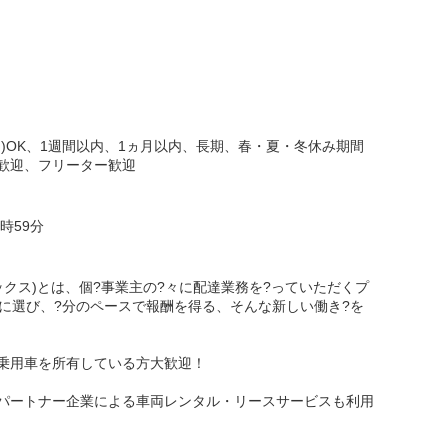
日)OK、1週間以内、1ヵ月以内、長期、春・夏・冬休み期間
験歓迎、フリーター歓迎
時59分
ンフレックス)とは、個?事業主の?々に配達業務を?っていただくプ
由に選び、?分のペースで報酬を得る、そんな新しい働き?を
乗用車を所有している方大歓迎！
パートナー企業による車両レンタル・リースサービスも利用