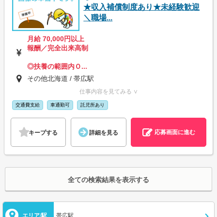
★収入補償制度あり★未経験歓迎
＼職場...
月給 70,000円以上
報酬／完全出来高制
◎扶養の範囲内Ｏ...
その他北海道 / 帯広駅
仕事内容を見てみる ∨
交通費支給
車通勤可
託児所あり
応募画面に進む
キープする
詳細を見る
全ての検索結果を表示する
エリア/駅
帯広駅