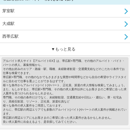
芽室駅
大成駅
西帯広駅
▼もっと見る
アルバイト求人サイト【アルバイトEX】は、帯広駅×専門職、その他のアルバイト・バイト・
パートの求人、募集情報から、
その他お好みのエリア・路線・駅、職種、未経験者歓迎・交通費支給などのこだわり条件でお
仕事を検索できます。
帯広駅×専門職、その他のなかでもさまざまな業態や時間帯などから自分の希望やライフスタイ
ルに合わせて仕事を選ぶことができるはずです。
様々な条件からアルバイト[バイト]やパート、正社員、派遣の求人情報を検索してみましょう。
また、もしかすると、帯広駅×専門職、その他の求人案件以外にもお客さまのご希望に合った求
人案件を見つけられるかもしれません。
専門職、その他の条件だけでなく、未経験歓迎、交通費支給や日払い・週払い、寮・社宅あ
り、高校生歓迎、リゾート、正社員、派遣社員など
様々な条件の求人案件をご用意しております。
さらに、帯広駅の周辺エリアでも多数のアルバイト[バイト]やパートの求人案件が掲載されてい
ます。
帯広駅の周辺エリアにもお客さまのご希望に合った求人案件があるかもしれません。
良い求人案件に出会えるよう、是非探してみてください。