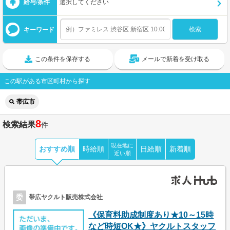
給与/条件
選択してください
キーワード
この条件を保存する
メールで新着を受け取る
この駅がある市区町村から探す
帯広市
8
検索結果
件
現在地に
おすすめ順
時給順
日給順
新着順
近い順
委
帯広ヤクルト販売株式会社
《保育料助成制度あり★10～15時
など時短OK★》ヤクルトスタッフ