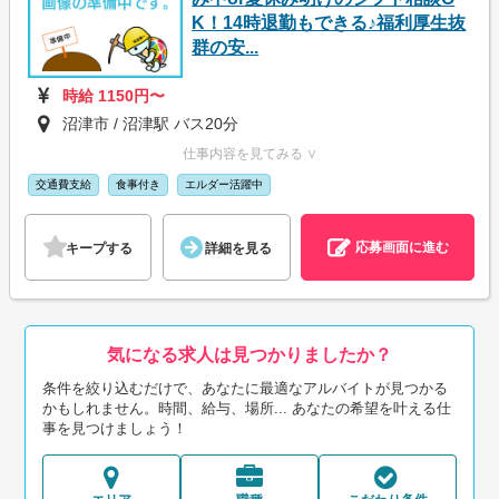
K！14時退勤もできる♪福利厚生抜
群の安...
時給 1150円〜
沼津市 / 沼津駅 バス20分
仕事内容を見てみる ∨
交通費支給
食事付き
エルダー活躍中
応募画面に進む
キープする
詳細を見る
気になる求人は見つかりましたか？
条件を絞り込むだけで、あなたに最適なアルバイトが見つかる
かもしれません。時間、給与、場所... あなたの希望を叶える仕
事を見つけましょう！