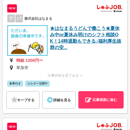
NEW
ア
パ
株式会社はなまる
★はなまるうどんで働こう★夏休
み中or夏休み明けのシフト相談O
K！14時退勤もできる♪福利厚生抜
群の安...
時給 1200円〜
草加市
仕事内容を見てみる ∨
食事付き
エルダー活躍中
応募画面に進む
キープする
詳細を見る
NEW