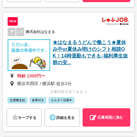
NEW
ア
パ
株式会社はなまる
★はなまるうどんで働こう★夏休
み中or夏休み明けのシフト相談O
K！14時退勤もできる♪福利厚生抜
群の安...
時給 1300円〜
横浜市西区 / 横浜駅 徒歩2分
仕事内容を見てみる ∨
交通費支給
食事付き
エルダー活躍中
応募画面に進む
キープする
詳細を見る