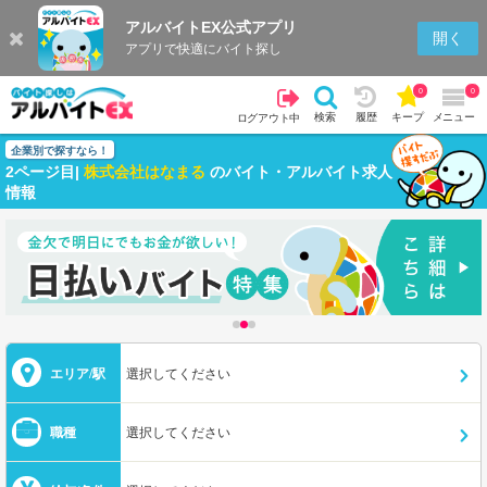
アルバイトEX公式アプリ
開く
アプリで快適にバイト探し
0
0
検索
履歴
キープ
メニュー
ログアウト中
企業別で探すなら！
2ページ目|
株式会社はなまる
のバイト・アルバイト求人
情報
エリア/駅
選択してください
職種
選択してください