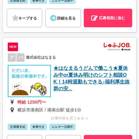
交通費支給
食事付き
エルダー活躍中
応募画面に進む
キープする
詳細を見る
NEW
ア
パ
株式会社はなまる
★はなまるうどんで働こう★夏休
み中or夏休み明けのシフト相談O
K！14時退勤もできる♪福利厚生抜
群の安...
時給 1250円〜
横浜市港南区 / 港南台駅 徒歩1分
仕事内容を見てみる ∨
交通費支給
食事付き
エルダー活躍中