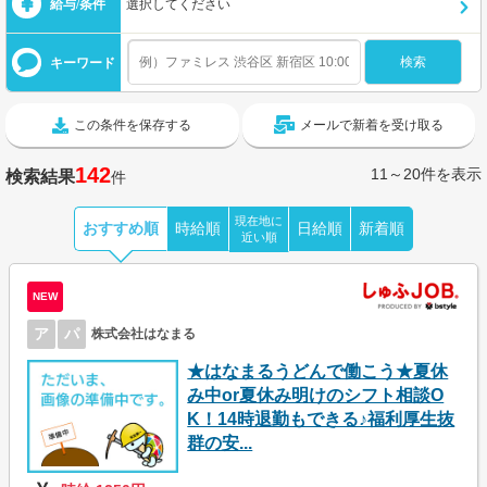
給与/条件
選択してください
キーワード
この条件を保存する
メールで新着を受け取る
142
11～20件を表示
検索結果
件
現在地に
おすすめ順
時給順
日給順
新着順
近い順
NEW
ア
パ
株式会社はなまる
★はなまるうどんで働こう★夏休
み中or夏休み明けのシフト相談O
K！14時退勤もできる♪福利厚生抜
群の安...