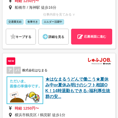
時給 1250円〜
船橋市 / 海神駅 徒歩16分
仕事内容を見てみる ∨
交通費支給
食事付き
エルダー活躍中
応募画面に進む
キープする
詳細を見る
NEW
ア
パ
株式会社はなまる
★はなまるうどんで働こう★夏休
み中or夏休み明けのシフト相談O
K！14時退勤もできる♪福利厚生抜
群の安...
時給 1250円〜
横浜市鶴見区 / 鶴見駅 徒歩1分