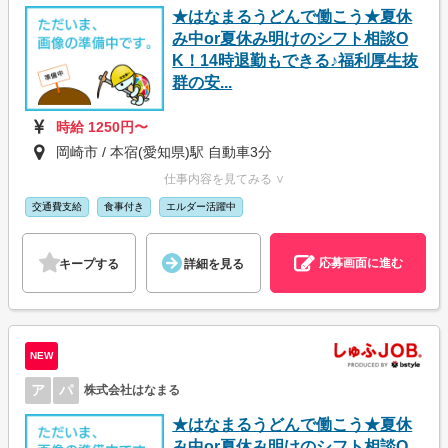
★はなまるうどんで働こう★夏休
み中or夏休み明けのシフト相談O
K！14時退勤もできる♪福利厚生抜
群の安...
時給 1250円〜
岡崎市 / 本宿(愛知県)駅 自動車3分
仕事内容を見てみる ∨
交通費支給
食事付き
エルダー活躍中
応募画面に進む
キープする
詳細を見る
NEW
ア
パ
株式会社はなまる
★はなまるうどんで働こう★夏休
み中or夏休み明けのシフト相談O