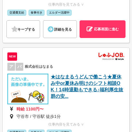
仕事内容を見てみる ∨
交通費支給
食事付き
エルダー活躍中
応募画面に進む
キープする
詳細を見る
NEW
ア
パ
株式会社はなまる
★はなまるうどんで働こう★夏休
み中or夏休み明けのシフト相談O
K！14時退勤もできる♪福利厚生抜
群の安...
時給 1100円〜
守谷市 / 守谷駅 徒歩1分
仕事内容を見てみる ∨