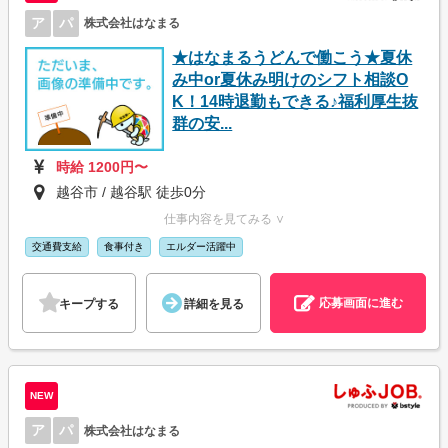
ア
パ
株式会社はなまる
★はなまるうどんで働こう★夏休
み中or夏休み明けのシフト相談O
K！14時退勤もできる♪福利厚生抜
群の安...
時給 1200円〜
越谷市 / 越谷駅 徒歩0分
仕事内容を見てみる ∨
交通費支給
食事付き
エルダー活躍中
応募画面に進む
キープする
詳細を見る
NEW
ア
パ
株式会社はなまる