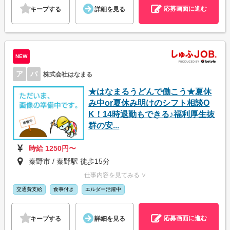
応募画面に進む
キープする
詳細を見る
NEW
ア
パ
株式会社はなまる
★はなまるうどんで働こう★夏休
み中or夏休み明けのシフト相談O
K！14時退勤もできる♪福利厚生抜
群の安...
時給 1250円〜
秦野市 / 秦野駅 徒歩15分
仕事内容を見てみる ∨
交通費支給
食事付き
エルダー活躍中
応募画面に進む
キープする
詳細を見る