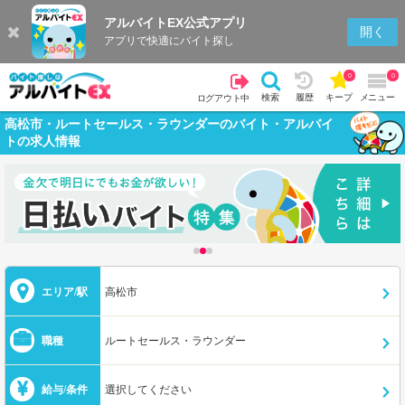
アルバイトEX公式アプリ
開く
アプリで快適にバイト探し
0
0
検索
履歴
キープ
メニュー
ログアウト中
高松市・ルートセールス・ラウンダーのバイト・アルバイ
トの求人情報
エリア/駅
高松市
職種
ルートセールス・ラウンダー
給与/条件
選択してください