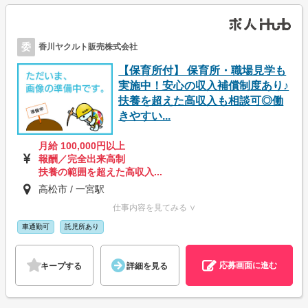
委
香川ヤクルト販売株式会社
【保育所付】 保育所・職場見学も
実施中！安心の収入補償制度あり♪
扶養を超えた高収入も相談可◎働
きやすい...
月給 100,000円以上
報酬／完全出来高制
扶養の範囲を超えた高収入...
高松市 / 一宮駅
仕事内容を見てみる ∨
車通勤可
託児所あり
応募画面に進む
キープする
詳細を見る