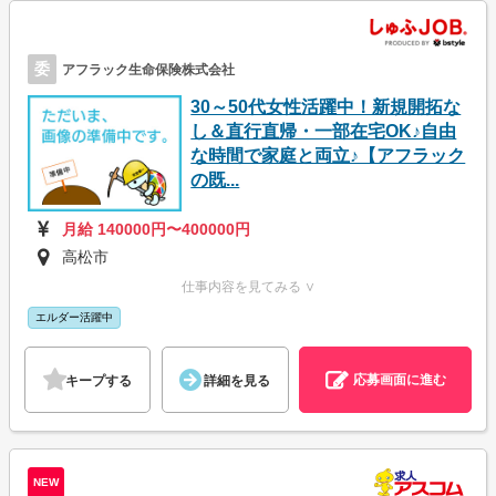
委
アフラック生命保険株式会社
30～50代女性活躍中！新規開拓な
し＆直行直帰・一部在宅OK♪自由
な時間で家庭と両立♪【アフラック
の既...
月給 140000円〜400000円
高松市
仕事内容を見てみる ∨
エルダー活躍中
応募画面に進む
キープする
詳細を見る
NEW