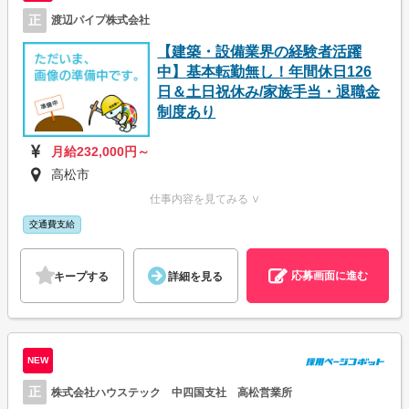
正
渡辺パイプ株式会社
【建築・設備業界の経験者活躍
中】基本転勤無し！年間休日126
日＆土日祝休み/家族手当・退職金
制度あり
月給232,000円～
高松市
仕事内容を見てみる ∨
交通費支給
応募画面に進む
キープする
詳細を見る
NEW
正
株式会社ハウステック 中四国支社 高松営業所