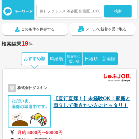
キーワード
この条件を保存する
メールで新着を受け取る
19
検索結果
件
現在地に
おすすめ順
時給順
日給順
新着順
近い順
委
株式会社ダスキン
【直行直帰！】未経験OK！家庭と
両立して働きたい方にピッタリ！
月給 5000円〜50000円