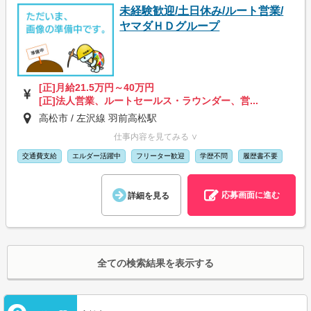
未経験歓迎/土日休み/ルート営業/
ヤマダＨＤグループ
[正]月給21.5万円～40万円
[正]法人営業、ルートセールス・ラウンダー、営...
高松市 / 左沢線 羽前高松駅
仕事内容を見てみる ∨
交通費支給
エルダー活躍中
フリーター歓迎
学歴不問
履歴書不要
応募画面に進む
詳細を見る
全ての検索結果を表示する