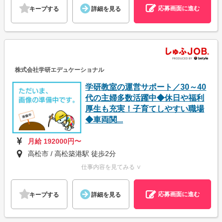
応募画面に進む
キープする
詳細を見る
株式会社学研エデュケーショナル
学研教室の運営サポート／30～40
代の主婦多数活躍中◆休日や福利
厚生も充実！子育てしやすい職場
◆車両関...
月給 192000円〜
高松市 / 高松築港駅 徒歩2分
仕事内容を見てみる ∨
応募画面に進む
キープする
詳細を見る