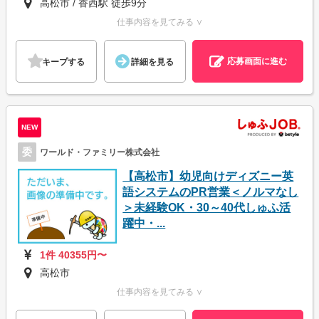
高松市 / 香西駅 徒歩9分
仕事内容を見てみる ∨
応募画面に進む
キープする
詳細を見る
NEW
委
ワールド・ファミリー株式会社
【高松市】幼児向けディズニー英
語システムのPR営業＜ノルマなし
＞未経験OK・30～40代しゅふ活
躍中・...
1件 40355円〜
高松市
仕事内容を見てみる ∨