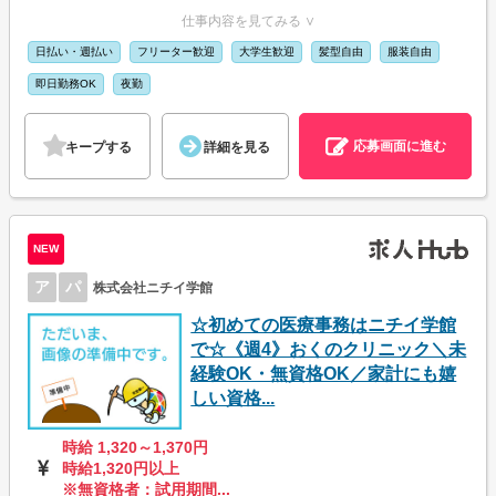
仕事内容を見てみる ∨
日払い・週払い
フリーター歓迎
大学生歓迎
髪型自由
服装自由
即日勤務OK
夜勤
応募画面に進む
キープする
詳細を見る
NEW
ア
パ
株式会社ニチイ学館
☆初めての医療事務はニチイ学館
で☆《週4》おくのクリニック＼未
経験OK・無資格OK／家計にも嬉
しい資格...
時給 1,320～1,370円
時給1,320円以上
※無資格者：試用期間...