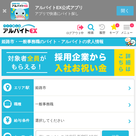
アルバイトEX公式アプリ
開く
アプリで快適にバイト探し
0
0
検索
履歴
キープ
メニュー
ログアウト中
姫路市・一般事務職のバイト・アルバイトの求人情報
エリア/駅
姫路市
職種
一般事務職
給与/条件
選択してください