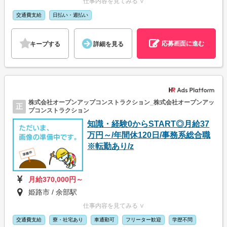
仕事内容を見てみる ∨
交通費支給
日払い・週払い
応募画面に進む
キープする
詳細を見る
株式会社オープンアップコンストラクション_株式会社オープンアッ
正
プコンストラクション
知識・経験0からSTART◎月給37
万円～/年間休120日/事務系総合職
※転勤あり/z
月給370,000円～
姫路市 / 余部駅
仕事内容を見てみる ∨
交通費支給
寮・社宅あり
車通勤可
フリーター歓迎
学歴不問