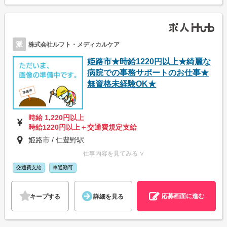
派
株式会社ルフト・メディカルケア
姫路市★時給1220円以上★綺麗な
病院での事務サポートのお仕事★
無資格未経験OK★
時給 1,220円以上
時給1220円以上＋交通費規定支給
姫路市 / 仁豊野駅
仕事内容を見てみる ∨
交通費支給
車通勤可
応募画面に進む
キープする
詳細を見る