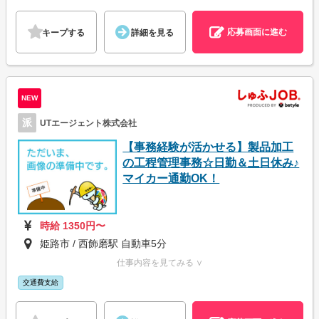
応募画面に進む
キープする
詳細を見る
NEW
派
UTエージェント株式会社
【事務経験が活かせる】製品加工
の工程管理事務☆日勤＆土日休み♪
マイカー通勤OK！
時給 1350円〜
姫路市 / 西飾磨駅 自動車5分
仕事内容を見てみる ∨
交通費支給