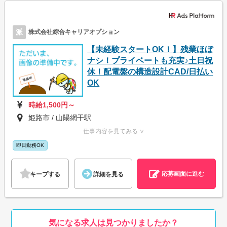
派
株式会社綜合キャリアオプション
【未経験スタートOK！】残業ほぼ
ナシ！プライベートも充実♪土日祝
休！配電盤の構造設計CAD/日払い
OK
時給1,500円～
姫路市 / 山陽網干駅
仕事内容を見てみる ∨
即日勤務OK
応募画面に進む
キープする
詳細を見る
気になる求人は見つかりましたか？