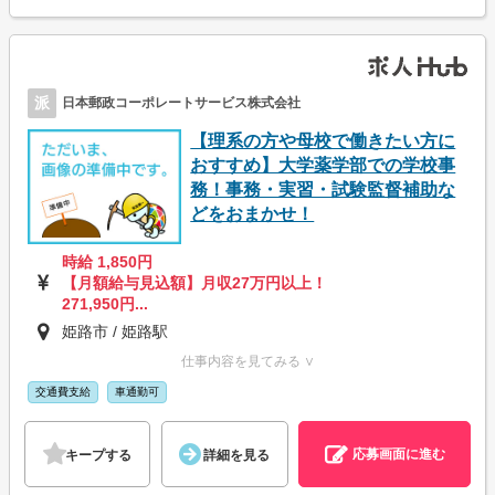
派
日本郵政コーポレートサービス株式会社
【理系の方や母校で働きたい方に
おすすめ】大学薬学部での学校事
務！事務・実習・試験監督補助な
どをおまかせ！
時給 1,850円
【月額給与見込額】月収27万円以上！
271,950円...
姫路市 / 姫路駅
仕事内容を見てみる ∨
交通費支給
車通勤可
応募画面に進む
キープする
詳細を見る