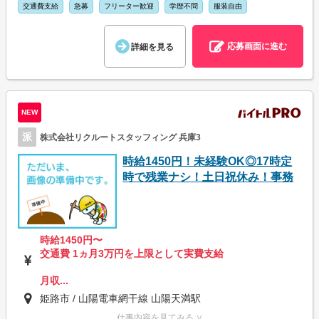
交通費支給
急募
フリーター歓迎
学歴不問
服装自由
応募画面に進む
詳細を見る
NEW
派
株式会社リクルートスタッフィング 兵庫3
時給1450円！未経験OK◎17時定
時で残業ナシ！土日祝休み！事務
時給1450円〜
交通費 1ヵ月3万円を上限として実費支給
月収...
姫路市 / 山陽電車網干線 山陽天満駅
仕事内容を見てみる ∨