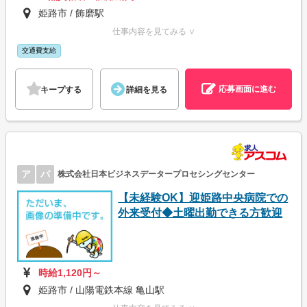
姫路市 / 飾磨駅
仕事内容を見てみる ∨
交通費支給
応募画面に進む
キープする
詳細を見る
ア
パ
株式会社日本ビジネスデータープロセシングセンター
【未経験OK】迎姫路中央病院での
外来受付◆土曜出勤できる方歓迎
時給1,120円～
姫路市 / 山陽電鉄本線 亀山駅