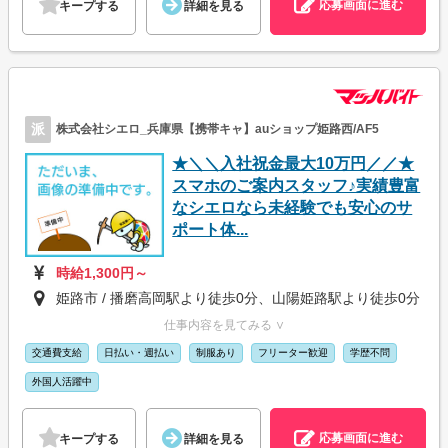
応募画面に進む
キープする
詳細を見る
派
株式会社シエロ_兵庫県【携帯キャ】auショップ姫路西/AF5
★＼＼入社祝金最大10万円／／★
スマホのご案内スタッフ♪実績豊富
なシエロなら未経験でも安心のサ
ポート体...
時給1,300円～
姫路市 / 播磨高岡駅より徒歩0分、山陽姫路駅より徒歩0分
仕事内容を見てみる ∨
交通費支給
日払い・週払い
制服あり
フリーター歓迎
学歴不問
外国人活躍中
応募画面に進む
キープする
詳細を見る