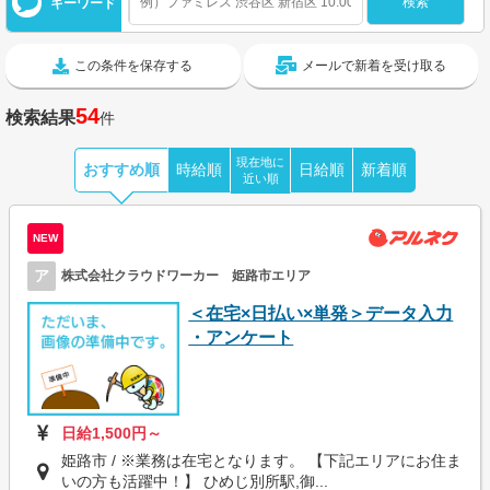
キーワード
この条件を保存する
メールで新着を受け取る
54
検索結果
件
現在地に
おすすめ順
時給順
日給順
新着順
近い順
NEW
ア
株式会社クラウドワーカー 姫路市エリア
＜在宅×日払い×単発＞データ入力
・アンケート
日給1,500円～
姫路市 / ※業務は在宅となります。 【下記エリアにお住ま
いの方も活躍中！】 ひめじ別所駅,御...