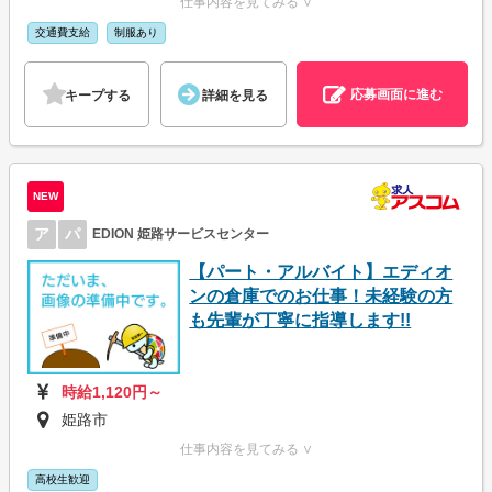
仕事内容を見てみる ∨
交通費支給
制服あり
応募画面に進む
キープする
詳細を見る
NEW
ア
パ
EDION 姫路サービスセンター
【パート・アルバイト】エディオ
ンの倉庫でのお仕事！未経験の方
も先輩が丁寧に指導します!!
時給1,120円～
姫路市
仕事内容を見てみる ∨
高校生歓迎