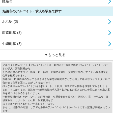
姫路市
姫路市のアルバイト・求人を駅名で探す
北浜駅 (3)
南森町駅 (3)
中崎町駅 (3)
▼もっと見る
アルバイト求人サイト【アルバイトEX】は、姫路市×一般事務職のアルバイト・バイト・パー
トの求人、募集情報から、
その他お好みのエリア・路線・駅、職種、未経験者歓迎・交通費支給などのこだわり条件でお
仕事を検索できます。
姫路市×一般事務職のなかでもさまざまな業態や時間帯などから自分の希望やライフスタイルに
合わせて仕事を選ぶことができるはずです。
様々な条件からアルバイト[バイト]やパート、正社員、派遣の求人情報を検索してみましょう。
また、もしかすると、姫路市×一般事務職の求人案件以外にもお客さまのご希望に合った求人案
件を見つけられるかもしれません。
一般事務職の条件だけでなく、未経験歓迎、交通費支給や日払い・週払い、寮・社宅あり、高
校生歓迎、リゾート、正社員、派遣社員など
様々な条件の求人案件をご用意しております。
さらに、姫路市の周辺エリアでも多数のアルバイト[バイト]やパートの求人案件が掲載されてい
ます。