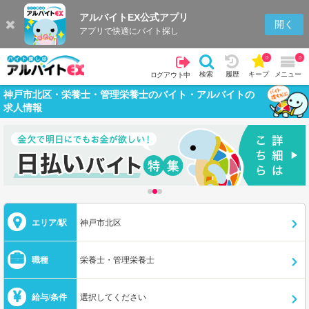
アルバイトEX公式アプリ
開く
アプリで快適にバイト探し
0
0
検索
履歴
キープ
メニュー
ログアウト中
神戸市北区・栄養士・管理栄養士のバイト・アルバイトの
求人情報
エリア/駅
神戸市北区
職種
栄養士・管理栄養士
給与/条件
選択してください