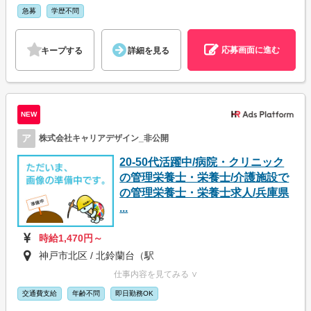
急募
学歴不問
応募画面に進む
キープする
詳細を見る
NEW
ア
株式会社キャリアデザイン_非公開
20-50代活躍中/病院・クリニック
の管理栄養士・栄養士/介護施設で
の管理栄養士・栄養士求人/兵庫県
...
時給1,470円～
神戸市北区 / 北鈴蘭台（駅
仕事内容を見てみる ∨
交通費支給
年齢不問
即日勤務OK