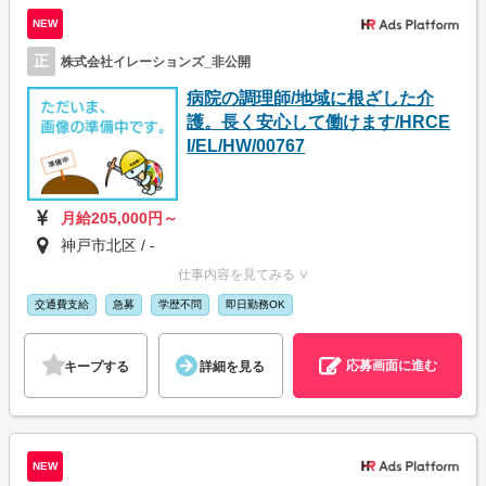
NEW
正
株式会社イレーションズ_非公開
病院の調理師/地域に根ざした介
護。長く安心して働けます/HRCE
I/EL/HW/00767
月給205,000円～
神戸市北区 / -
仕事内容を見てみる ∨
交通費支給
急募
学歴不問
即日勤務OK
応募画面に進む
キープする
詳細を見る
NEW