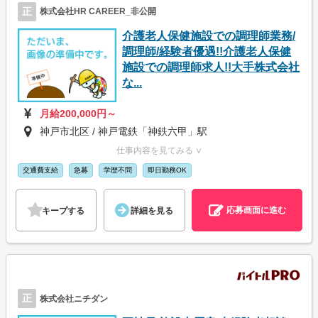
正
株式会社HR CAREER_非公開
介護老人保健施設での調理師業務/
調理師/経験者優遇!!介護老人保健
施設での調理師求人!!大手株式会社
な...
月給200,000円～
神戸市北区 / 神戸電鉄「神鉄六甲」駅
仕事内容を見てみる ∨
交通費支給
急募
学歴不問
即日勤務OK
応募画面に進む
キープする
詳細を見る
正
株式会社ニチダン