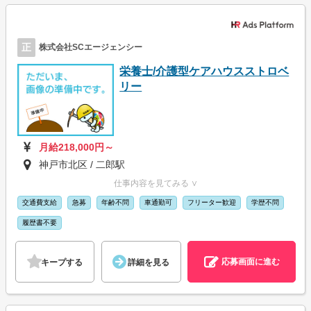
正
株式会社SCエージェンシー
栄養士/介護型ケアハウスストロベ
リー
月給218,000円～
神戸市北区 / 二郎駅
仕事内容を見てみる ∨
交通費支給
急募
年齢不問
車通勤可
フリーター歓迎
学歴不問
履歴書不要
応募画面に進む
キープする
詳細を見る