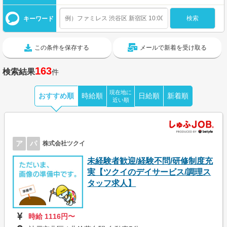
キーワード
この条件を保存する
メールで新着を受け取る
163
検索結果
件
現在地に
おすすめ順
時給順
日給順
新着順
近い順
ア
パ
株式会社ツクイ
未経験者歓迎/経験不問/研修制度充
実【ツクイのデイサービス/調理ス
タッフ求人】
時給 1116円〜