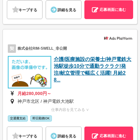
応募画面に進む
キープする
詳細を見る
契
株式会社RIM-SWELL_非公開
介護/医療施設の栄養士/神戸電鉄大
池駅徒歩10分で通勤ラクラク!発
注/献立管理で幅広く活躍! 月給2
8...
月給280,000円～
神戸市北区 / 神戸電鉄大池駅
仕事内容を見てみる ∨
交通費支給
即日勤務OK
応募画面に進む
キープする
詳細を見る