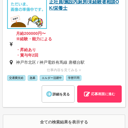
正社員/施設内厨房/未経験者相談O
K/栄養士
月給200000円〜
※経験・能力による
・昇給あり
・賞与年2回
神戸市北区 / 神戸電鉄有馬線 唐櫃台駅
仕事内容を見てみる ∨
交通費支給
急募
エルダー活躍中
学歴不問
応募画面に進む
詳細を見る
全ての検索結果を表示する