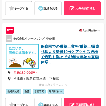
応募画面に進む
キープする
詳細を見る
NEW
正
株式会社イレーションズ_非公開
保育園での栄養士業務/栄養士/最寄
り駅より徒歩10分とアクセス抜群
で通勤も楽々です!年末年始や夏季
休暇...
月給180,000円～
摂津市 / 阪急京都本線 正雀駅
仕事内容を見てみる ∨
交通費支給
急募
学歴不問
即日勤務OK
応募画面に進む
キープする
詳細を見る