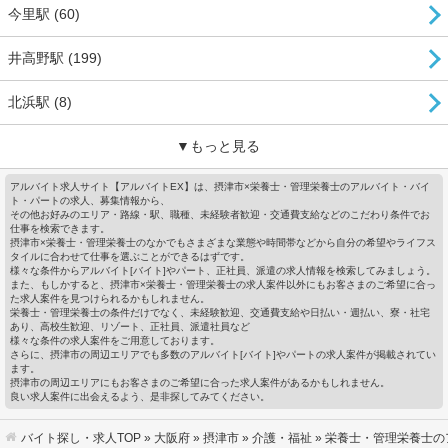
今里駅 (60)
井高野駅 (199)
北浜駅 (8)
▼もっと見る
アルバイト求人サイト【アルバイトEX】は、摂津市×栄養士・管理栄養士のアルバイト・バイ
ト・パートの求人、募集情報から、
その他お好みのエリア・路線・駅、職種、未経験者歓迎・交通費支給などのこだわり条件でお
仕事を検索できます。
摂津市×栄養士・管理栄養士のなかでもさまざまな業態や時間帯などから自分の希望やライフス
タイルに合わせて仕事を選ぶことができるはずです。
様々な条件からアルバイト[バイト]やパート、正社員、派遣の求人情報を検索してみましょう。
また、もしかすると、摂津市×栄養士・管理栄養士の求人案件以外にもお客さまのご希望に合っ
た求人案件を見つけられるかもしれません。
栄養士・管理栄養士の条件だけでなく、未経験歓迎、交通費支給や日払い・週払い、寮・社宅
あり、高校生歓迎、リゾート、正社員、派遣社員など
様々な条件の求人案件をご用意しております。
さらに、摂津市の周辺エリアでも多数のアルバイト[バイト]やパートの求人案件が掲載されてい
ます。
摂津市の周辺エリアにもお客さまのご希望に合った求人案件があるかもしれません。
良い求人案件に出会えるよう、是非探してみてください。
バイト探し・求人TOP
»
大阪府
»
摂津市
»
介護・福祉
» 栄養士・管理栄養士