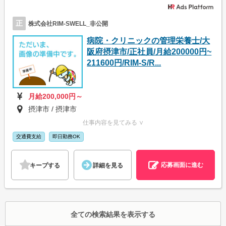
正
株式会社RIM-SWELL_非公開
病院・クリニックの管理栄養士/大
阪府摂津市/正社員/月給200000円~
211600円/RIM-S/R...
月給200,000円～
摂津市 / 摂津市
仕事内容を見てみる ∨
交通費支給
即日勤務OK
応募画面に進む
キープする
詳細を見る
全ての検索結果を表示する