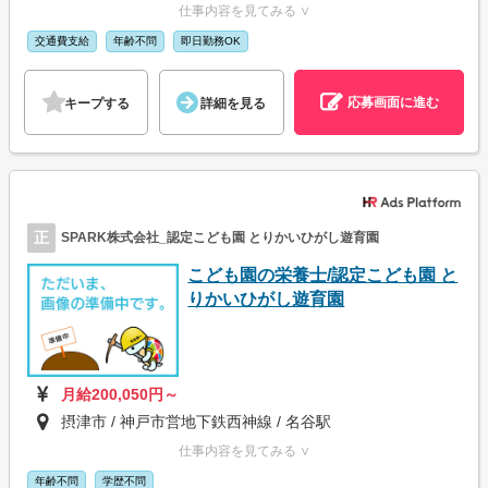
仕事内容を見てみる ∨
交通費支給
年齢不問
即日勤務OK
応募画面に進む
キープする
詳細を見る
正
SPARK株式会社_認定こども園 とりかいひがし遊育園
こども園の栄養士/認定こども園 と
りかいひがし遊育園
月給200,050円～
摂津市 / 神戸市営地下鉄西神線 / 名谷駅
仕事内容を見てみる ∨
年齢不問
学歴不問