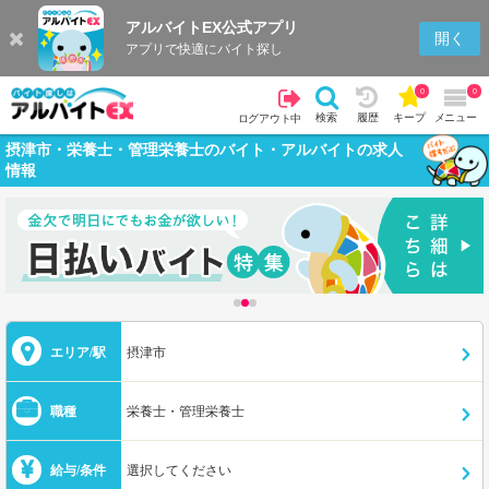
アルバイトEX公式アプリ
開く
アプリで快適にバイト探し
0
0
検索
履歴
キープ
メニュー
ログアウト中
摂津市・栄養士・管理栄養士のバイト・アルバイトの求人
情報
エリア/駅
摂津市
職種
栄養士・管理栄養士
給与/条件
選択してください