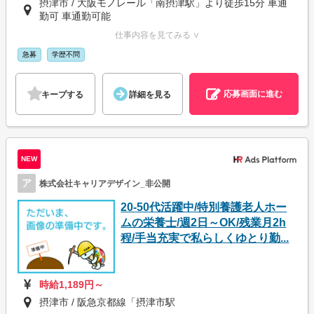
摂津市 / 大阪モノレール「南摂津駅」より徒歩15分 車通
勤可 車通勤可能
仕事内容を見てみる ∨
急募
学歴不問
応募画面に進む
キープする
詳細を見る
NEW
ア
株式会社キャリアデザイン_非公開
20-50代活躍中/特別養護老人ホー
ムの栄養士/週2日～OK/残業月2h
程/手当充実で私らしくゆとり勤...
時給1,189円～
摂津市 / 阪急京都線「摂津市駅