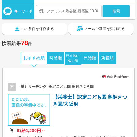
キーワード
この条件を保存する
メールで新着を受け取る
78
検索結果
件
現在地に
おすすめ順
時給順
日給順
新着順
近い順
ア
（株）リーチング_認定こども園 鳥飼さつき園
【栄養士】認定こども園 鳥飼さつ
き園/大阪府
時給1,200円～