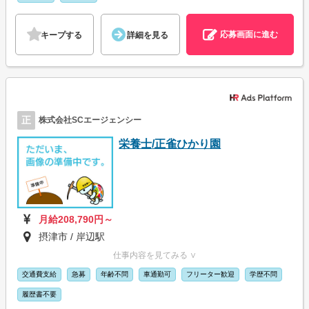
応募画面に進む
キープする
詳細を見る
正
株式会社SCエージェンシー
栄養士/正雀ひかり園
月給208,790円～
摂津市 / 岸辺駅
仕事内容を見てみる ∨
交通費支給
急募
年齢不問
車通勤可
フリーター歓迎
学歴不問
履歴書不要