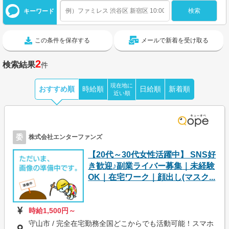
キーワード
この条件を保存する
メールで新着を受け取る
2
検索結果
件
現在地に
おすすめ順
時給順
日給順
新着順
近い順
委
株式会社エンターファンズ
【20代～30代女性活躍中】 SNS好
き歓迎♪副業ライバー募集｜未経験
OK｜在宅ワーク｜顔出し(マスク...
時給1,500円～
守山市 / 完全在宅勤務全国どこからでも活動可能！スマホ