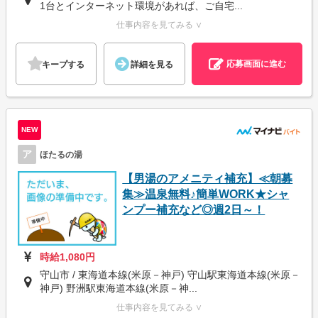
1台とインターネット環境があれば、ご自宅...
仕事内容を見てみる ∨
応募画面に進む
キープする
詳細を見る
NEW
ア
ほたるの湯
【男湯のアメニティ補充】≪朝募
集≫温泉無料♪簡単WORK★シャ
ンプー補充など◎週2日～！
時給1,080円
守山市 / 東海道本線(米原－神戸) 守山駅東海道本線(米原－
神戸) 野洲駅東海道本線(米原－神...
仕事内容を見てみる ∨