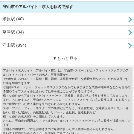
守山市のアルバイト・求人を駅名で探す
米原駅 (40)
草津駅 (34)
守山駅 (894)
▼もっと見る
アルバイト求人サイト【アルバイトEX】は、守山市×スポーツジム・フィットネスクラブのア
ルバイト・バイト・パートの求人、募集情報から、
その他お好みのエリア・路線・駅、職種、未経験者歓迎・交通費支給などのこだわり条件でお
仕事を検索できます。
守山市×スポーツジム・フィットネスクラブのなかでもさまざまな業態や時間帯などから自分の
希望やライフスタイルに合わせて仕事を選ぶことができるはずです。
様々な条件からアルバイト[バイト]やパート、正社員、派遣の求人情報を検索してみましょう。
また、もしかすると、守山市×スポーツジム・フィットネスクラブの求人案件以外にもお客さま
のご希望に合った求人案件を見つけられるかもしれません。
スポーツジム・フィットネスクラブの条件だけでなく、未経験歓迎、交通費支給や日払い・週
払い、寮・社宅あり、高校生歓迎、リゾート、正社員、派遣社員など
様々な条件の求人案件をご用意しております。
さらに、守山市の周辺エリアでも多数のアルバイト[バイト]やパートの求人案件が掲載されてい
ます。
守山市の周辺エリアにもお客さまのご希望に合った求人案件があるかもしれません。
良い求人案件に出会えるよう、是非探してみてください。