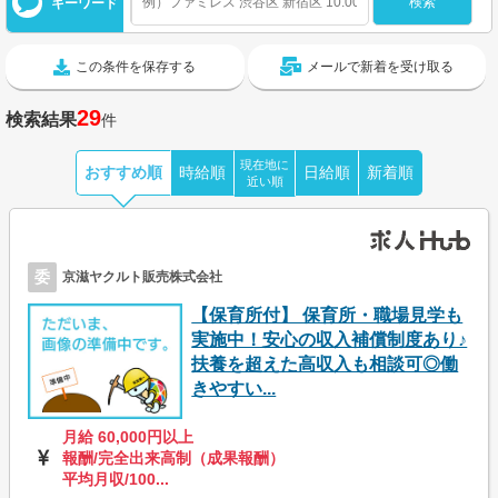
キーワード
この条件を保存する
メールで新着を受け取る
29
検索結果
件
現在地に
おすすめ順
時給順
日給順
新着順
近い順
委
京滋ヤクルト販売株式会社
【保育所付】 保育所・職場見学も
実施中！安心の収入補償制度あり♪
扶養を超えた高収入も相談可◎働
きやすい...
月給 60,000円以上
報酬/完全出来高制（成果報酬）
平均月収/100...