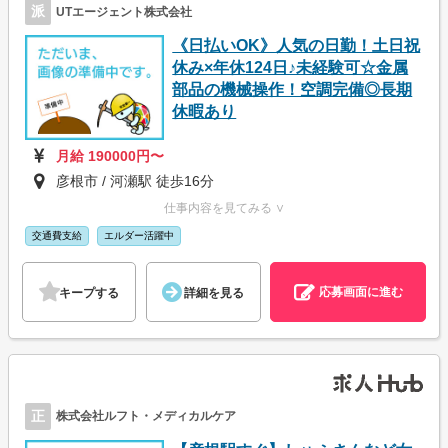
派
UTエージェント株式会社
《日払いOK》人気の日勤！土日祝
休み×年休124日♪未経験可☆金属
部品の機械操作！空調完備◎長期
休暇あり
月給 190000円〜
彦根市 / 河瀬駅 徒歩16分
仕事内容を見てみる ∨
交通費支給
エルダー活躍中
応募画面に進む
キープする
詳細を見る
正
株式会社ルフト・メディカルケア