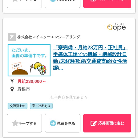
ア
株式会社マイスターエンジニアリング
「寮完備・月給23万円・正社員」
半導体工場での機械・機械設計日
勤 /未経験歓迎/交通費支給/女性活
躍/...
月給230,000～
彦根市
仕事内容を見てみる ∨
交通費支給
寮・社宅あり
応募画面に進む
キープする
詳細を見る