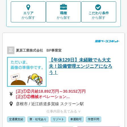
エリア
職種
こだわり条件
から探す
から探す
から探す
正
夏原工業株式会社 BP事業室
【年休129日】未経験でも大丈
夫！設備管理エンジニアになろ
う！
[正]①②月給18.892万円～30.9152万円
[正]①②機械オペレーション...
彦根市 / 近江鉄道多賀線 スクリーン駅
仕事内容を見てみる ∨
交通費支給
寮・社宅あり
リゾート
車通勤可
学歴不問