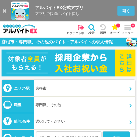
アルバイトEX公式アプリ
開く
アプリで快適にバイト探し
0
0
検索
履歴
キープ
メニュー
ログアウト中
彦根市・専門職、その他のバイト・アルバイトの求人情報
エリア/駅
彦根市
職種
専門職、その他
給与/条件
選択してください