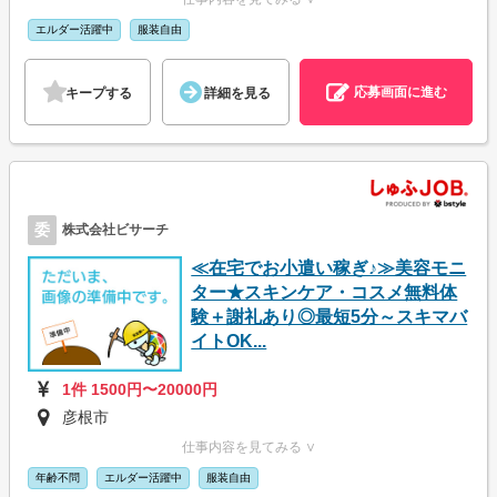
エルダー活躍中
服装自由
応募画面に進む
キープする
詳細を見る
委
株式会社ビサーチ
≪在宅でお小遣い稼ぎ♪≫美容モニ
ター★スキンケア・コスメ無料体
験＋謝礼あり◎最短5分～スキマバ
イトOK...
1件 1500円〜20000円
彦根市
仕事内容を見てみる ∨
年齢不問
エルダー活躍中
服装自由