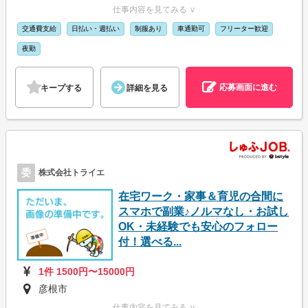
仕事内容を見てみる ∨
交通費支給
日払い・週払い
制服あり
車通勤可
フリーター歓迎
夜勤
応募画面に進む
キープする
詳細を見る
委
株式会社トライエ
在宅ワーク・家事＆育児の合間に
スマホで副業♪ノルマなし・お試し
OK・未経験でも安心のフォロー
付！選べる...
1件 1500円〜15000円
彦根市
仕事内容を見てみる ∨