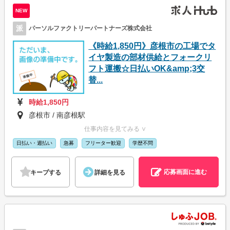
NEW
派
パーソルファクトリーパートナーズ株式会社
《時給1,850円》彦根市の工場でタ
イヤ製造の部材供給とフォークリ
フト運搬☆日払いOK&amp;3交
替...
時給1,850円
彦根市 / 南彦根駅
仕事内容を見てみる ∨
日払い・週払い
急募
フリーター歓迎
学歴不問
応募画面に進む
キープする
詳細を見る