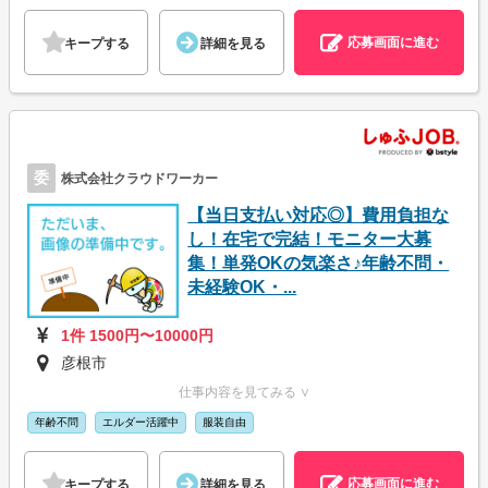
応募画面に進む
キープする
詳細を見る
委
株式会社クラウドワーカー
【当日支払い対応◎】費用負担な
し！在宅で完結！モニター大募
集！単発OKの気楽さ♪年齢不問・
未経験OK・...
1件 1500円〜10000円
彦根市
仕事内容を見てみる ∨
年齢不問
エルダー活躍中
服装自由
応募画面に進む
キープする
詳細を見る