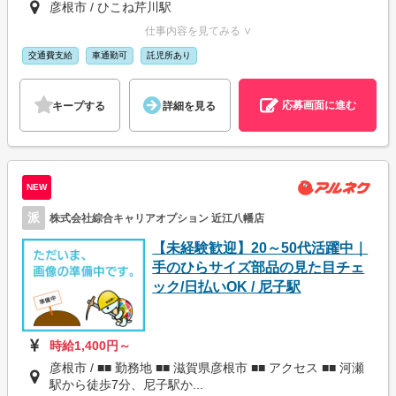
彦根市 / ひこね芹川駅
仕事内容を見てみる ∨
交通費支給
車通勤可
託児所あり
応募画面に進む
キープする
詳細を見る
NEW
派
株式会社綜合キャリアオプション 近江八幡店
【未経験歓迎】20～50代活躍中｜
手のひらサイズ部品の見た目チェ
ック/日払いOK / 尼子駅
時給1,400円～
彦根市 / ■■ 勤務地 ■■ 滋賀県彦根市 ■■ アクセス ■■ 河瀬
駅から徒歩7分、尼子駅か...