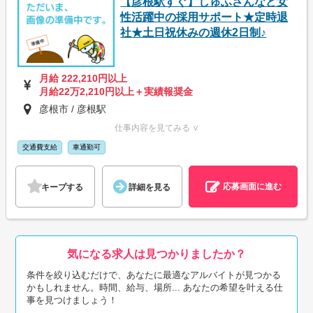
【彦根駅すぐ】しゅふさんなど女
性活躍中の採用サポート★定時退
社★土日祝休みの週休2日制♪
月給 222,210円以上
月給22万2,210円以上＋実績報奨金
彦根市 / 彦根駅
仕事内容を見てみる ∨
交通費支給
車通勤可
応募画面に進む
キープする
詳細を見る
気になる求人は見つかりましたか？
条件を絞り込むだけで、あなたに最適なアルバイトが見つかる
かもしれません。時間、給与、場所... あなたの希望を叶える仕
事を見つけましょう！