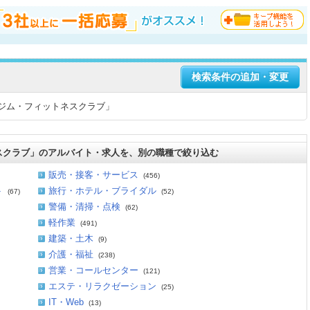
検索条件の追加・変更
ジム・フィットネスクラブ」
スクラブ」のアルバイト・求人を、別の職種で絞り込む
販売・接客・サービス
(456)
ト
旅行・ホテル・ブライダル
(67)
(52)
警備・清掃・点検
(62)
軽作業
(491)
建築・土木
(9)
介護・福祉
(238)
営業・コールセンター
(121)
エステ・リラクゼーション
(25)
IT・Web
(13)