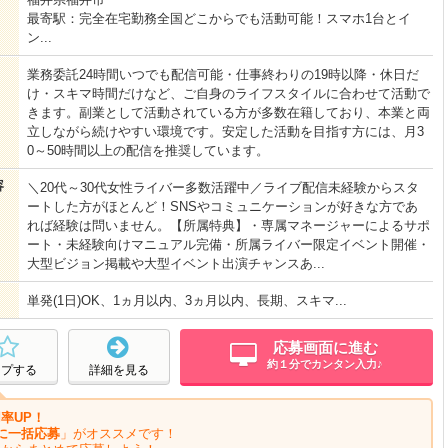
最寄駅：完全在宅勤務全国どこからでも活動可能！スマホ1台とイ
ン...
業務委託24時間いつでも配信可能・仕事終わりの19時以降・休日だ
け・スキマ時間だけなど、ご自身のライフスタイルに合わせて活動で
きます。副業として活動されている方が多数在籍しており、本業と両
立しながら続けやすい環境です。安定した活動を目指す方には、月3
0～50時間以上の配信を推奨しています。
容
＼20代～30代女性ライバー多数活躍中／ライブ配信未経験からスタ
ートした方がほとんど！SNSやコミュニケーションが好きな方であ
れば経験は問いません。【所属特典】・専属マネージャーによるサポ
ート・未経験向けマニュアル完備・所属ライバー限定イベント開催・
大型ビジョン掲載や大型イベント出演チャンスあ...
単発(1日)OK、1ヵ月以内、3ヵ月以内、長期、スキマ...
応募画面に進む
約１分でカンタン入力♪
ープする
詳細を見る
率UP！
に一括応募
」がオススメです！