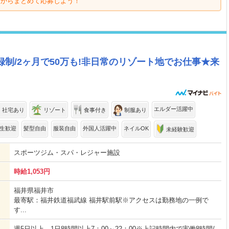
ジからまとめて応募しよう！
録制/2ヶ月で50万も!非日常のリゾート地でお仕事★来
エルダー活躍中
・社宅あり
リゾート
食事付き
制服あり
生歓迎
髪型自由
服装自由
外国人活躍中
ネイルOK
未経験歓迎
スポーツジム・スパ・レジャー施設
時給1,053円
福井県福井市
最寄駅：福井鉄道福武線 福井駅前駅※アクセスは勤務地の一例で
す...
週5日以上、1日8時間以上7：00～22：00※上記時間内で実働8時間/