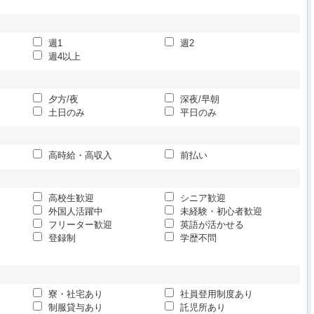
週1
週2
週4以上
夕方/夜
深夜/早朝
土日のみ
平日のみ
高時給・高収入
前払い
高校生歓迎
シニア歓迎
外国人活躍中
未経験・初心者歓迎
フリーター歓迎
英語が活かせる
登録制
学歴不問
寮・社宅あり
社員登用制度あり
制服貸与あり
託児所あり