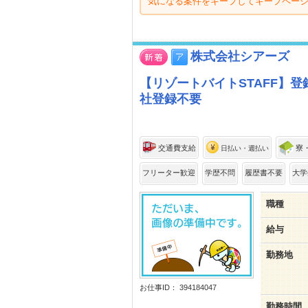
気になる案件をキープしてキープペー
株式会社シアーズ
【リゾートバイトSTAFF】登
社登録不要
交通費支給
寮
日払い・週払い
フリーター歓迎
学歴不問
履歴書不要
大学
職種
給与
勤務地
お仕事ID： 394184047
勤務時間