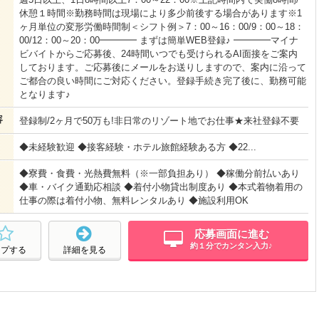
休憩１時間※勤務時間は現場により多少前後する場合があります※1
ヶ月単位の変形労働時間制＜シフト例＞7：00～16：00/9：00～18：
00/12：00～20：00━━━━ まずは簡単WEB登録♪ ━━━━マイナ
ビバイトからご応募後、24時間いつでも受けられるAI面接をご案内
しております。ご応募後にメールをお送りしますので、案内に沿って
ご都合の良い時間にご対応ください。登録手続き完了後に、勤務可能
となります♪
容
登録制/2ヶ月で50万も!非日常のリゾート地でお仕事★来社登録不要
◆未経験歓迎 ◆接客経験・ホテル旅館経験ある方 ◆22...
◆寮費・食費・光熱費無料（※一部負担あり） ◆稼働分前払いあり
◆車・バイク通勤応相談 ◆着付小物貸出制度あり ◆本式着物着用の
仕事の際は着付小物、無料レンタルあり ◆施設利用OK
応募画面に進む
約１分でカンタン入力♪
ープする
詳細を見る