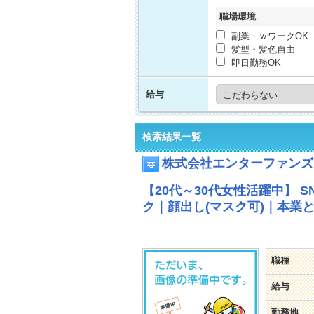
職場環境
副業・ｗワークOK
髪型・髪色自由
即日勤務OK
給与
検索結果一覧
株式会社エンターファンズ
【20代～30代女性活躍中】 
ク｜顔出し(マスク可)｜本業
職種
給与
勤務地