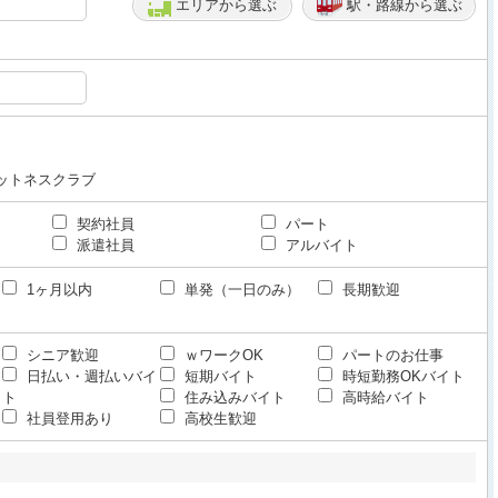
エリアから選ぶ
駅・路線から選ぶ
ットネスクラブ
契約社員
パート
派遣社員
アルバイト
1ヶ月以内
単発（一日のみ）
長期歓迎
シニア歓迎
ｗワークOK
パートのお仕事
日払い・週払いバイ
短期バイト
時短勤務OKバイト
ト
住み込みバイト
高時給バイト
社員登用あり
高校生歓迎