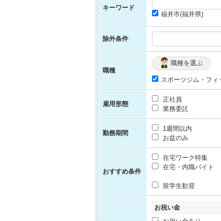
キーワード
福井市(福井県)
除外条件
職種を選ぶ
職種
スポーツジム・フィ
正社員
雇用形態
業務委託
1週間以内
勤務期間
お盆のみ
在宅ワーク特集
在宅・内職バイト
おすすめ条件
留学生歓迎
お祝い金