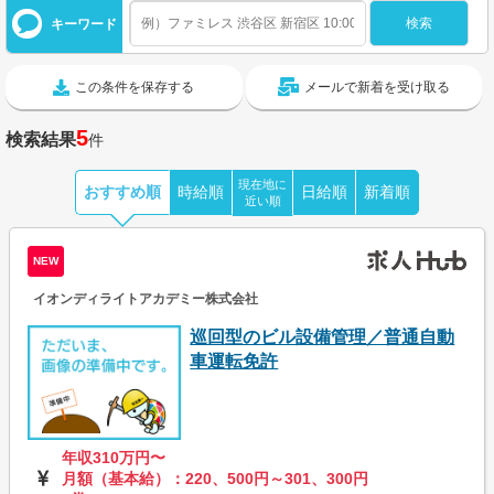
キーワード
この条件を保存する
メールで新着を受け取る
5
検索結果
件
現在地に
おすすめ順
時給順
日給順
新着順
近い順
NEW
イオンディライトアカデミー株式会社
巡回型のビル設備管理／普通自動
車運転免許
年収310万円〜
月額（基本給）：220、500円～301、300円