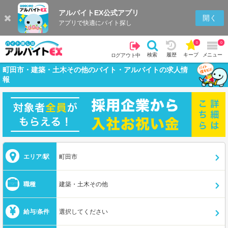
アルバイトEX公式アプリ
開く
アプリで快適にバイト探し
0
0
検索
履歴
キープ
メニュー
ログアウト中
町田市・建築・土木その他のバイト・アルバイトの求人情
報
エリア/駅
町田市
職種
建築・土木その他
給与/条件
選択してください