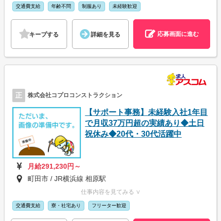
交通費支給
年齢不問
制服あり
未経験歓迎
応募画面に進む
キープする
詳細を見る
正
株式会社コプロコンストラクション
【サポート事務】未経験入社1年目
で月収37万円超の実績あり◆土日
祝休み◆20代・30代活躍中
月給291,230円～
町田市 / JR横浜線 相原駅
仕事内容を見てみる ∨
交通費支給
寮・社宅あり
フリーター歓迎