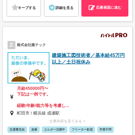
応募画面に進む
キープする
詳細を見る
正
株式会社建テック
建築施工図技術者／基本給45万円
以上／土日祝休み
月給450000円〜
下記は一例です。
経験/年齢/能力等を考慮し...
町田市 / 横浜線 成瀬駅
仕事内容を見てみる ∨
交通費支給
急募
エルダー活躍中
フリーター歓迎
学歴不問