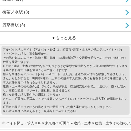
御茶ノ水駅 (3)
浅草橋駅 (3)
▼もっと見る
アルバイト求人サイト【アルバイトEX】は、町田市×建築・土木その他のアルバイト・バイ
ト・パートの求人、募集情報から、
その他お好みのエリア・路線・駅、職種、未経験者歓迎・交通費支給などのこだわり条件でお
仕事を検索できます。
町田市×建築・土木その他のなかでもさまざまな業態や時間帯などから自分の希望やライフスタ
イルに合わせて仕事を選ぶことができるはずです。
様々な条件からアルバイト[バイト]やパート、正社員、派遣の求人情報を検索してみましょう。
また、もしかすると、町田市×建築・土木その他の求人案件以外にもお客さまのご希望に合った
求人案件を見つけられるかもしれません。
建築・土木その他の条件だけでなく、未経験歓迎、交通費支給や日払い・週払い、寮・社宅あ
り、高校生歓迎、リゾート、正社員、派遣社員など
様々な条件の求人案件をご用意しております。
さらに、町田市の周辺エリアでも多数のアルバイト[バイト]やパートの求人案件が掲載されてい
ます。
町田市の周辺エリアにもお客さまのご希望に合った求人案件があるかもしれません。
良い求人案件に出会えるよう、是非探してみてください。
バイト探し・求人TOP
»
東京都
»
町田市
»
建築・土木
» 建築・土木その他の