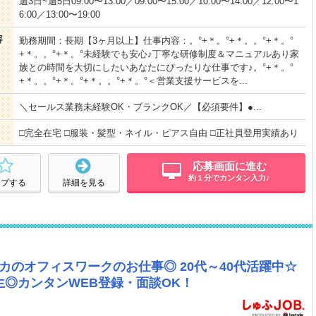
週3日~週5日09:00〜13:00／09:00〜15:00／10:00〜14:00／12:00〜1
6:00／13:00〜19:00
容
勤務期間：長期【3ヶ月以上】仕事内容：。°+＊。°+＊。。°+＊。°
+＊。。°+＊。°未経験でも安心♪丁寧な研修制度＆マニュアルあり家
族との時間を大切にしたいあなたにぴったりな仕事です♪。°+＊。°
+＊。。°+＊。°+＊。。°+＊。°＜営業支援サービスを...
＼セールス業務未経験OK・ブランクOK／【必須要件】●...
□完全在宅 □服装・髪型・ネイル・ピアス自由 □正社員登用実績あり
応募画面に進む
約１分でカンタン入力♪
ープする
詳細を見る
カのオフィスワークのお仕事◎ 20代～40代活躍中☆
◎カンタンWEB登録・面談OK！