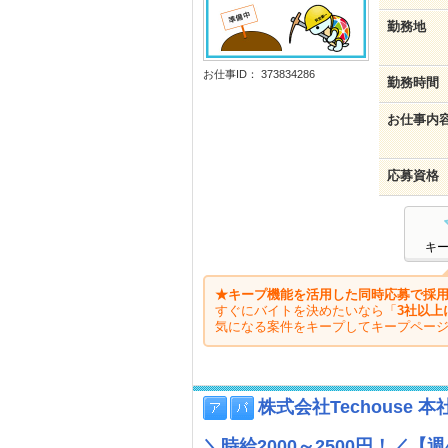
勤務地
お仕事ID： 373834286
勤務時間
お仕事内
応募資格
キ
★キープ機能を活用した同時応募で採用
すぐにバイトを決めたいなら「
3社以上
気になる案件をキープしてキープペー
株式会社Techouse 本
＼時給2000～2500円！／