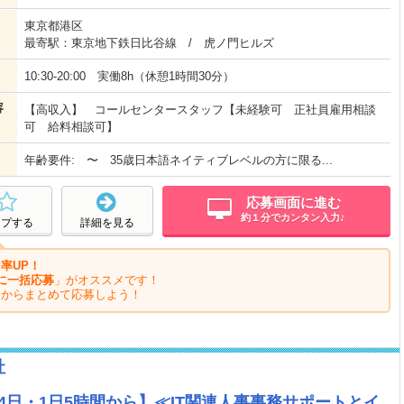
東京都港区
最寄駅：東京地下鉄日比谷線 / 虎ノ門ヒルズ
10:30-20:00 実働8h（休憩1時間30分）
容
【高収入】 コールセンタースタッフ【未経験可 正社員雇用相談
可 給料相談可】
年齢要件: 〜 35歳日本語ネイティブレベルの方に限る...
応募画面に進む
約１分でカンタン入力♪
ープする
詳細を見る
率UP！
に一括応募
」がオススメです！
ジからまとめて応募しよう！
社
【週4日・1日5時間から】≪IT関連人事事務サポートとイ