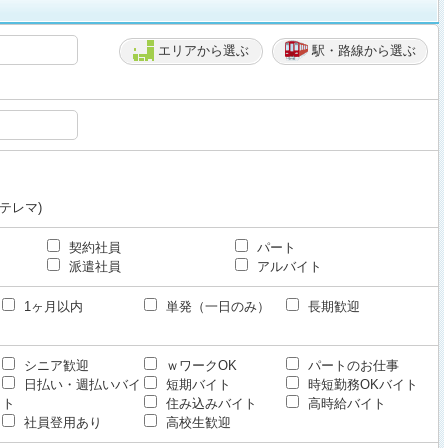
エリアから選ぶ
駅・路線から選ぶ
テレマ)
契約社員
パート
派遣社員
アルバイト
1ヶ月以内
単発（一日のみ）
長期歓迎
シニア歓迎
ｗワークOK
パートのお仕事
日払い・週払いバイ
短期バイト
時短勤務OKバイト
ト
住み込みバイト
高時給バイト
社員登用あり
高校生歓迎