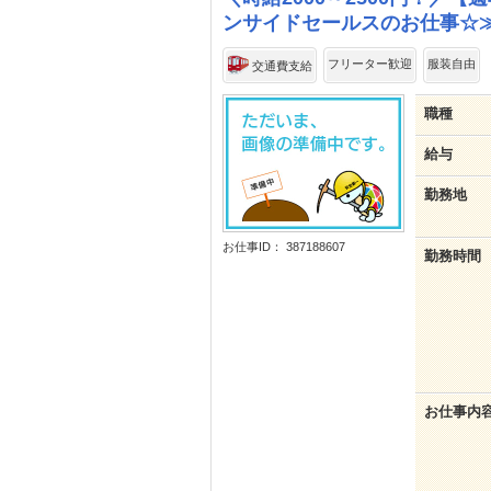
ンサイドセールスのお仕事☆≫2
フリーター歓迎
服装自由
交通費支給
職種
給与
勤務地
お仕事ID： 387188607
勤務時間
お仕事内