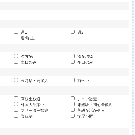
週1
週2
週4以上
夕方/夜
深夜/早朝
土日のみ
平日のみ
高時給・高収入
前払い
高校生歓迎
シニア歓迎
外国人活躍中
未経験・初心者歓迎
フリーター歓迎
英語が活かせる
登録制
学歴不問