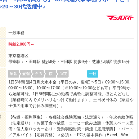
0～30代活躍中♪
一般事務
時給2,000円～
東京都港区
最寄駅：・田町駅 徒歩8分・三田駅 徒歩9分・芝浦ふ頭駅 徒歩15分
1日5時間 週4日月火水木金（平日のみ、週4日〜5日）09:00〜15:00、
09:00〜16:00、10:00〜17:00（※10:00〜19:00なども可）平日9時か
ら始業可能、1日5時間以上の勤務で柔軟に調整可能。ほとんどなし
（業務時間内でメリハリをつけて働けます）。土日祝日休み（家庭や
子供の用事でお休み調整可）。
容
【待遇・福利厚生】・各種社会保険完備（法定通り）・年次有給休暇
（法定通り）・お菓子食べ放題・コーヒー飲み放題・休憩スペース完
備・個人別ロッカーあり・受動喫煙対策：禁煙【雇用形態】・パート
／アルバイト【応募資格】＜必須＞・PCの基本操作（Excel、Wor