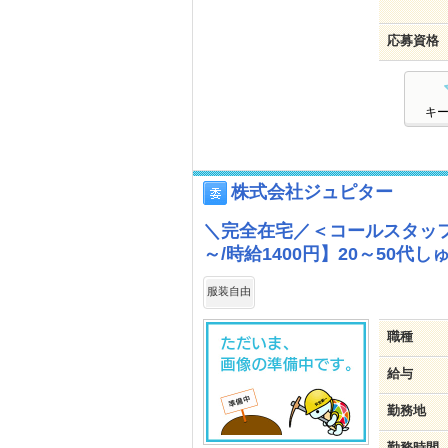
応募資格
キ
株式会社ジュピター
＼完全在宅／＜コールスタッフ
～/時給1400円】20～50
服装自由
職種
給与
勤務地
勤務時間