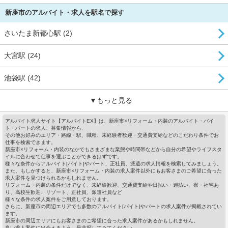
新座市のアルバイト・求人を駅名で探す
さいたま新都心駅 (2)
大宮駅 (24)
池袋駅 (42)
▼もっと見る
アルバイト求人サイト【アルバイトEX】は、新座市×リフォーム・内装のアルバイト・バイ
ト・パートの求人、募集情報から、
その他お好みのエリア・路線・駅、職種、未経験者歓迎・交通費支給などのこだわり条件でお
仕事を検索できます。
新座市×リフォーム・内装のなかでもさまざまな業態や時間帯などから自分の希望やライフスタ
イルに合わせて仕事を選ぶことができるはずです。
様々な条件からアルバイト[バイト]やパート、正社員、派遣の求人情報を検索してみましょう。
また、もしかすると、新座市×リフォーム・内装の求人案件以外にもお客さまのご希望に合った
求人案件を見つけられるかもしれません。
リフォーム・内装の条件だけでなく、未経験歓迎、交通費支給や日払い・週払い、寮・社宅あ
り、高校生歓迎、リゾート、正社員、派遣社員など
様々な条件の求人案件をご用意しております。
さらに、新座市の周辺エリアでも多数のアルバイト[バイト]やパートの求人案件が掲載されてい
ます。
新座市の周辺エリアにもお客さまのご希望に合った求人案件があるかもしれません。
良い求人案件に出会えるよう、是非探してみてください。