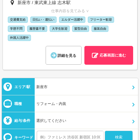
新座市 / 東武東上線 志木駅
仕事内容を見てみる ∨
交通費支給
日払い・週払い
エルダー活躍中
フリーター歓迎
学歴不問
履歴書不要
大学生歓迎
髪型自由
服装自由
外国人活躍中
応募画面に進む
詳細を見る
エリア/駅
新座市
職種
リフォーム・内装
給与/条件
選択してください
キーワード