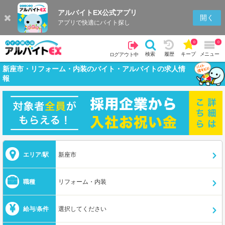
アルバイトEX公式アプリ
開く
アプリで快適にバイト探し
0
0
検索
履歴
キープ
メニュー
ログアウト中
新座市・リフォーム・内装のバイト・アルバイトの求人情
報
エリア/駅
新座市
職種
リフォーム・内装
給与/条件
選択してください