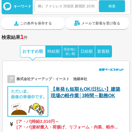
キーワード
この条件を保存する
メールで新着を受け取る
1
検索結果
件
現在地に
おすすめ順
時給順
日給順
新着順
近い順
ア
株式会社ディーアップ・イースト 池袋本社
【単発も短期もOK/日払い】建築
現場の軽作業│3時間～勤務OK
[ア・パ]時給2,010円～
[ア・パ]資材搬入・荷揚げ、リフォーム・内装、軽作...