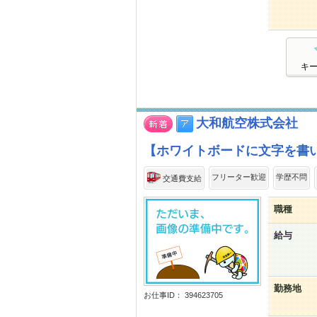
キ
大和航空株式会社
【ホワイトボードに文字を書
フリーター歓迎
学歴不問
交通費支給
職種
給与
勤務地
お仕事ID： 394623705