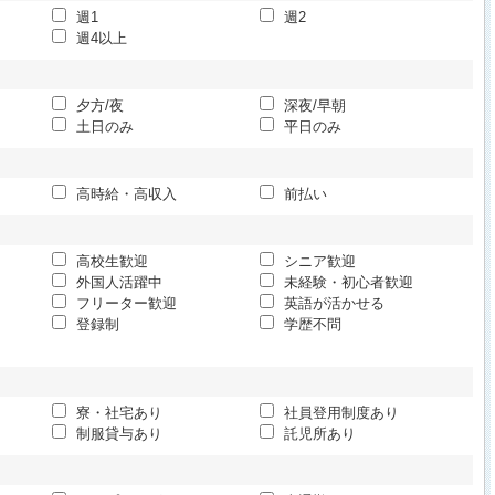
週1
週2
週4以上
夕方/夜
深夜/早朝
土日のみ
平日のみ
高時給・高収入
前払い
高校生歓迎
シニア歓迎
外国人活躍中
未経験・初心者歓迎
フリーター歓迎
英語が活かせる
登録制
学歴不問
寮・社宅あり
社員登用制度あり
制服貸与あり
託児所あり