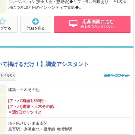
コンベンション(安全大会・懇親会)◆リファラル制度あり ┗1名採
用につき10万円のインセンティブ支給◆...
応募画面に進む
約１分でカンタン入力♪
ープする
詳細を見る
いて掲げるだけ！】調査アシスタント
ネイルOK
建築・土木その他
[ア・パ]時給1,350円～
[ア・パ]建築・土木その他
▼週5日ガッツリと
埼玉県さいたま市南区
最寄駅：京浜東北・根岸線 南浦和駅