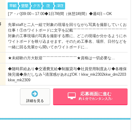
[ア・パ]09:00～17:00◆1日7時間（休憩1時間）◆週4日～OK
容
先輩staffと二人一組で対象の現場を回りながら写真を撮影していくお
仕事！①ホワイトボードに文字を記載￣￣￣￣￣￣￣￣￣￣￣￣￣￣
対象の工事現場の写真を撮影する際に、どこの現場か分かるようにホ
ワイトボードを映り込ませます。そのため工事名、場所、日付などを
一緒に回る先輩から聞いてホワイトボードに...
★未経験の方大歓迎￣￣￣￣￣￣￣￣￣★資格は一切必要な...
◆随時昇給あり◆交通費支給◆制服貸与◆社員登用制度あり◆各種保
険完備◆身だしなみ└清潔感があればOK！kkw_mk2302kkw_dm2203
kkw_mk2309
応募画面に進む
約１分でカンタン入力♪
詳細を見る