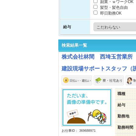
副業・ｗワークOK
髪型・髪色自由
即日勤務OK
給与
検索結果一覧
株式会社林間 西埼玉営業所
建設現場サポートスタッフ（
寮・社宅あり
日払い・週払い
職種
給与
勤務地
勤務時間
お仕事ID： 369688971