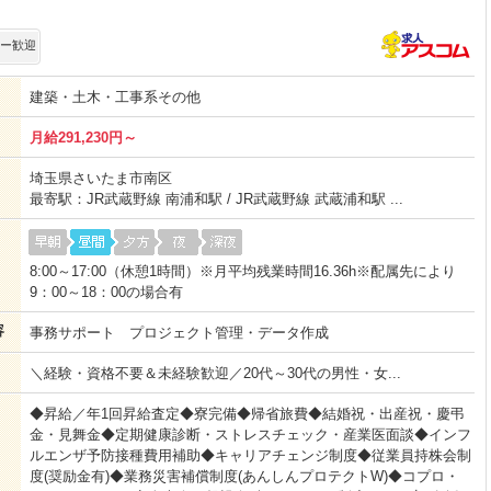
ー歓迎
建築・土木・工事系その他
月給291,230円～
埼玉県さいたま市南区
最寄駅：JR武蔵野線 南浦和駅 / JR武蔵野線 武蔵浦和駅 ...
8:00～17:00（休憩1時間）※月平均残業時間16.36h※配属先により
9：00～18：00の場合有
容
事務サポート プロジェクト管理・データ作成
＼経験・資格不要＆未経験歓迎／20代～30代の男性・女...
◆昇給／年1回昇給査定◆寮完備◆帰省旅費◆結婚祝・出産祝・慶弔
金・見舞金◆定期健康診断・ストレスチェック・産業医面談◆インフ
ルエンザ予防接種費用補助◆キャリアチェンジ制度◆従業員持株会制
度(奨励金有)◆業務災害補償制度(あんしんプロテクトW)◆コプロ・