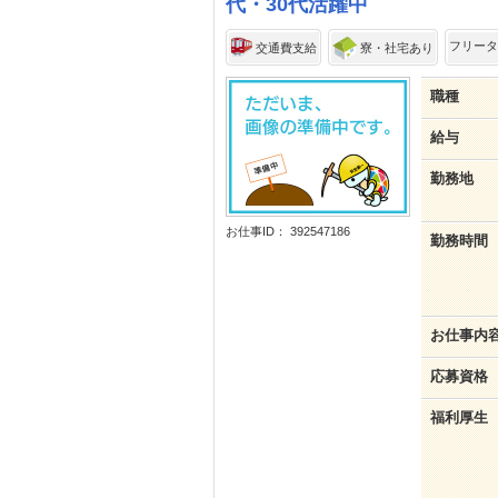
代・30代活躍中
フリータ
交通費支給
寮・社宅あり
職種
給与
勤務地
お仕事ID： 392547186
勤務時間
お仕事内
応募資格
福利厚生