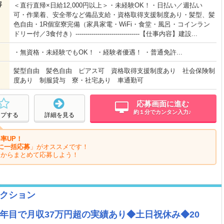
容
＜直行直帰×日給12,000円以上＞・未経験OK！・日払い／週払い
可・作業着、安全帯など備品支給・資格取得支援制度あり・髪型、髪
色自由・1R個室寮完備（家具家電・WiFi・食堂・風呂・コインラン
ドリー付／3食付き）--------------------------------【仕事内容】建設...
・無資格・未経験でもOK！ ・経験者優遇！ ・普通免許...
髪型自由 髪色自由 ピアス可 資格取得支援制度あり 社会保険制
度あり 制服貸与 寮・社宅あり 車通勤可
応募画面に進む
約１分でカンタン入力♪
ープする
詳細を見る
率UP！
に一括応募
」がオススメです！
ジからまとめて応募しよう！
クション
年目で月収37万円超の実績あり◆土日祝休み◆20