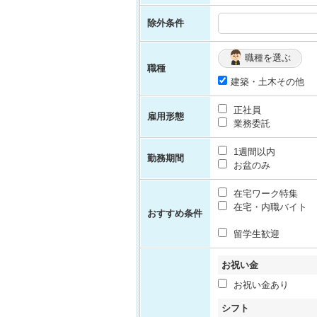
除外条件
職種を選ぶ
職種
建築・土木その他
正社員
雇用形態
業務委託
1週間以内
勤務期間
お盆のみ
在宅ワーク特集
在宅・内職バイト
おすすめ条件
留学生歓迎
お祝い金
お祝い金あり
シフト