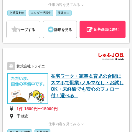
仕事内容を見てみる ∨
交通費支給
エルダー活躍中
服装自由
応募画面に進む
キープする
詳細を見る
委
株式会社トライエ
在宅ワーク・家事＆育児の合間に
スマホで副業♪ノルマなし・お試し
OK・未経験でも安心のフォロー
付！選べる...
1件 1500円〜15000円
千歳市
仕事内容を見てみる ∨