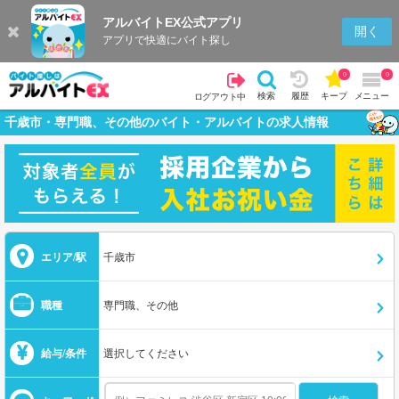
アルバイトEX公式アプリ
開く
アプリで快適にバイト探し
0
0
検索
履歴
キープ
メニュー
ログアウト中
千歳市・専門職、その他のバイト・アルバイトの求人情報
エリア/駅
千歳市
職種
専門職、その他
給与/条件
選択してください