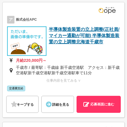
ア
株式会社APC
半導体製造装置の立上調整(正社員/
マイカー通勤が可能) 半導体製造装
置の立上調整北海道千歳市
月給220,000円～
千歳市 / 最寄駅：千歳線 新千歳空港駅 アクセス：新千歳
空港駅新千歳空港駅新千歳空港駅車で11分
仕事内容を見てみる ∨
交通費支給
応募画面に進む
キープする
詳細を見る