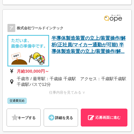
ア
株式会社ワールドインテック
半導体製造装置の立上/装置操作/解
析(正社員/マイカー通勤が可能) 半
導体製造装置の立上/装置操作/解...
月給300,000円～
千歳市 / 最寄駅：千歳線 千歳駅 アクセス：千歳駅千歳駅
千歳駅バスで12分
仕事内容を見てみる ∨
交通費支給
応募画面に進む
キープする
詳細を見る