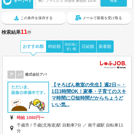
キーワード
この条件を保存する
メールで新着を受け取る
11
検索結果
件
現在地に
おすすめ順
時給順
日給順
新着順
近い順
ア
パ
株式会社アバ
【そろばん教室の先生】週2日～・
1日3時間OK！家事・子育てのスキ
マ時間に◎短時間だからちょうど
いい気...
時給 1080円〜
千歳市 / 千歳(北海道)駅 自動車7分 ／ 南千歳駅 自転車11
分