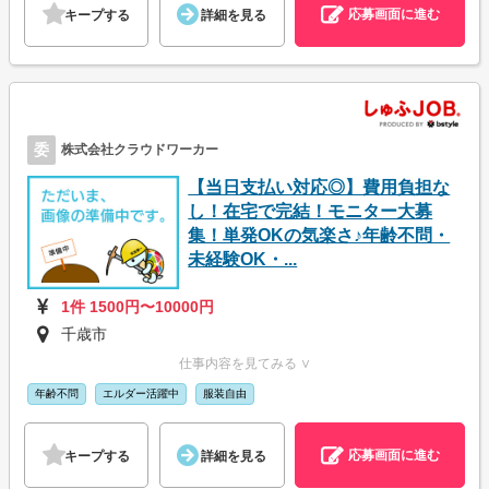
応募画面に進む
キープする
詳細を見る
委
株式会社クラウドワーカー
【当日支払い対応◎】費用負担な
し！在宅で完結！モニター大募
集！単発OKの気楽さ♪年齢不問・
未経験OK・...
1件 1500円〜10000円
千歳市
仕事内容を見てみる ∨
年齢不問
エルダー活躍中
服装自由
応募画面に進む
キープする
詳細を見る