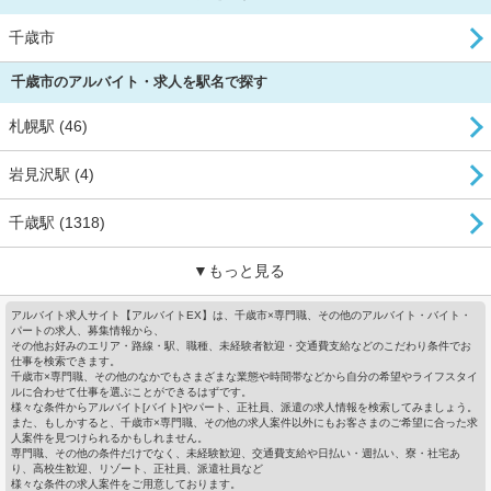
千歳市
千歳市のアルバイト・求人を駅名で探す
札幌駅 (46)
岩見沢駅 (4)
千歳駅 (1318)
▼もっと見る
アルバイト求人サイト【アルバイトEX】は、千歳市×専門職、その他のアルバイト・バイト・
パートの求人、募集情報から、
その他お好みのエリア・路線・駅、職種、未経験者歓迎・交通費支給などのこだわり条件でお
仕事を検索できます。
千歳市×専門職、その他のなかでもさまざまな業態や時間帯などから自分の希望やライフスタイ
ルに合わせて仕事を選ぶことができるはずです。
様々な条件からアルバイト[バイト]やパート、正社員、派遣の求人情報を検索してみましょう。
また、もしかすると、千歳市×専門職、その他の求人案件以外にもお客さまのご希望に合った求
人案件を見つけられるかもしれません。
専門職、その他の条件だけでなく、未経験歓迎、交通費支給や日払い・週払い、寮・社宅あ
り、高校生歓迎、リゾート、正社員、派遣社員など
様々な条件の求人案件をご用意しております。