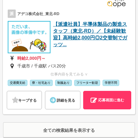
派
アデコ株式会社_東北-RD
【派遣社員】半導体製品の製造ス
タッフ（東北-RD）／【未経験歓
迎】高時給2,000円◎2交替制でガ
ッツ...
時給2,000円～
千歳市 / 千歳駅 バス20分
仕事内容を見てみる ∨
交通費支給
寮・社宅あり
制服あり
フリーター歓迎
学歴不問
応募画面に進む
キープする
詳細を見る
全ての検索結果を表示する