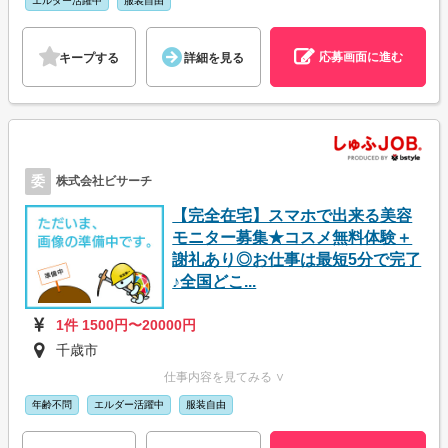
エルダー活躍中
服装自由
応募画面に進む
キープする
詳細を見る
委
株式会社ビサーチ
【完全在宅】スマホで出来る美容
モニター募集★コスメ無料体験＋
謝礼あり◎お仕事は最短5分で完了
♪全国どこ...
1件 1500円〜20000円
千歳市
仕事内容を見てみる ∨
年齢不問
エルダー活躍中
服装自由