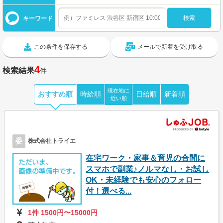
キーワード
この条件を保存する
メールで新着を受け取る
4
検索結果
件
現在地に
おすすめ順
時給順
日給順
新着順
近い順
委
株式会社トライエ
在宅ワーク・家事＆育児の合間に
スマホで副業♪ノルマなし・お試し
OK・未経験でも安心のフォロー
付！選べる...
1件 1500円〜15000円