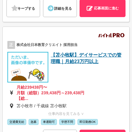
応募画面に進む
キープする
詳細を見る
正
株式会社日本教育クリエイト 採用担当
【苫小牧駅】デイサービスでの管
理職｜月給23万円以上
月給239438円〜
月額（総額）239,438円～239,438円
【総...
苫小牧市 / 千歳線 苫小牧駅
仕事内容を見てみる ∨
交通費支給
急募
車通勤可
学歴不問
即日勤務OK