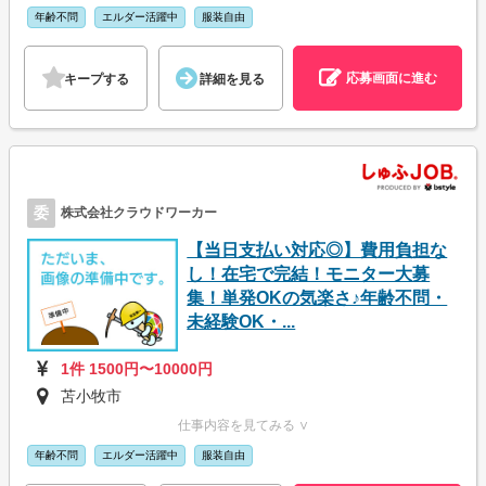
年齢不問
エルダー活躍中
服装自由
応募画面に進む
キープする
詳細を見る
委
株式会社クラウドワーカー
【当日支払い対応◎】費用負担な
し！在宅で完結！モニター大募
集！単発OKの気楽さ♪年齢不問・
未経験OK・...
1件 1500円〜10000円
苫小牧市
仕事内容を見てみる ∨
年齢不問
エルダー活躍中
服装自由