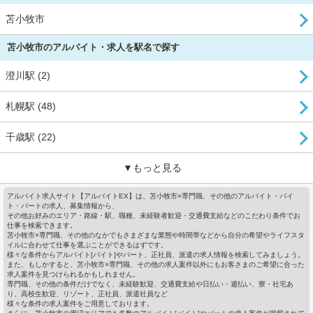
苫小牧市
苫小牧市のアルバイト・求人を駅名で探す
澄川駅 (2)
札幌駅 (48)
千歳駅 (22)
▼もっと見る
アルバイト求人サイト【アルバイトEX】は、苫小牧市×専門職、その他のアルバイト・バイ
ト・パートの求人、募集情報から、
その他お好みのエリア・路線・駅、職種、未経験者歓迎・交通費支給などのこだわり条件でお
仕事を検索できます。
苫小牧市×専門職、その他のなかでもさまざまな業態や時間帯などから自分の希望やライフスタ
イルに合わせて仕事を選ぶことができるはずです。
様々な条件からアルバイト[バイト]やパート、正社員、派遣の求人情報を検索してみましょう。
また、もしかすると、苫小牧市×専門職、その他の求人案件以外にもお客さまのご希望に合った
求人案件を見つけられるかもしれません。
専門職、その他の条件だけでなく、未経験歓迎、交通費支給や日払い・週払い、寮・社宅あ
り、高校生歓迎、リゾート、正社員、派遣社員など
様々な条件の求人案件をご用意しております。