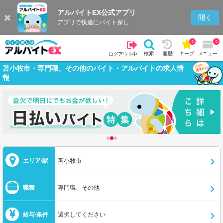
アルバイトEX公式アプリ
開く
アプリで快適にバイト探し
0
0
検索
履歴
キープ
メニュー
ログアウト中
苫小牧市・専門職、その他のバイト・アルバイトの求人情
報
エリア/駅
苫小牧市
職種
専門職、その他
給与/条件
選択してください