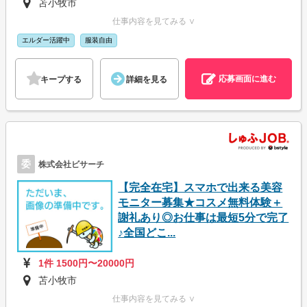
苫小牧市
仕事内容を見てみる ∨
エルダー活躍中
服装自由
応募画面に進む
キープする
詳細を見る
委
株式会社ビサーチ
【完全在宅】スマホで出来る美容
モニター募集★コスメ無料体験＋
謝礼あり◎お仕事は最短5分で完了
♪全国どこ...
1件 1500円〜20000円
苫小牧市
仕事内容を見てみる ∨